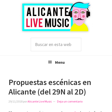
Saltar
Saltar
Saltar
a
al
a
la
contenido
la
navegación
principal
barra
principal
lateral
principal
Buscar
en
esta
web
Menu
Propuestas escénicas en
Alicante (del 29N al 2D)
29/11/2018
por
Alicante Live Music
Deja un comentario