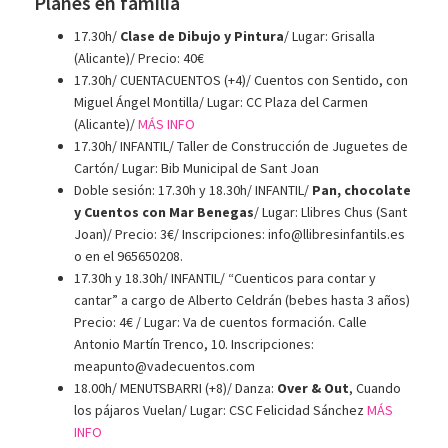
Planes en familia
17.30h/
Clase de Dibujo y Pintura
/ Lugar: Grisalla
(Alicante)/ Precio: 40€
17.30h/ CUENTACUENTOS (+4)/ Cuentos con Sentido, con
Miguel Ángel Montilla/ Lugar: CC Plaza del Carmen
(Alicante)/
MÁS INFO
17.30h/ INFANTIL/ Taller de Construcción de Juguetes de
Cartón/ Lugar: Bib Municipal de Sant Joan
Doble sesión: 17.30h y 18.30h/ INFANTIL/
Pan, chocolate
y Cuentos con Mar Benegas
/ Lugar: Llibres Chus (Sant
Joan)/ Precio: 3€/ Inscripciones: info@llibresinfantils.es
o en el 965650208.
17.30h y 18.30h/ INFANTIL/ “Cuenticos para contar y
cantar” a cargo de Alberto Celdrán (bebes hasta 3 años)
Precio: 4€ / Lugar: Va de cuentos formación. Calle
Antonio Martín Trenco, 10. Inscripciones:
meapunto@vadecuentos.com
18.00h/ MENUTSBARRI (+8)/ Danza:
Over & Out
, Cuando
los pájaros Vuelan/ Lugar: CSC Felicidad Sánchez
MÁS
INFO