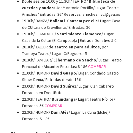
Doble sesión 10.00 y 11.30h/ TEATRO/
Biblioteca de
cuerdas y nudos
/ José Antonio Portillo/ Lugar: Teatre
Arniches/ Entradas: 3€/ Reservas: arniches_ivc@gva.es
19.30h/ DANZA/
Ballem i Cantem per ells
/ Lugar: Casa
de CUltura de Crevillente/ Entradas: 3€
19.30h/ FLAMENCO/
Sentimiento Flamenco
/ Lugar:
Casa de la Cultur (El Campello)a | Entrada-Donativo 5 €
20.30h/ TALLER de
teatro en para adultos
, por
Tramoya Teatro/ Lugar: C/Foguerer 5
20.30h/ FAMILIAR/
El hermano de Sancho
/ Lugar: Teatro
Principal de Alicante/ Entradas: 8-18€
COMPRAR
21.00h/ HUMOR/
David Guapo
/ Lugar. Condado Gastro
Show. Denia/ Entradas desde 18€
23.00h/ HUMOR/
David Suárez
/ Lugar: Clan Cabaret/
Entradas en EventBrite
22.30h/ TEATRO/
Burundanga
/ Lugar: Teatro Río Ibi /
Entradas: 5€
COMPRAR
22.30h/ HUMOR/
Dani Alés
/ Lugar: La Cuna (Elche)/
Entradas: 6 – 8€