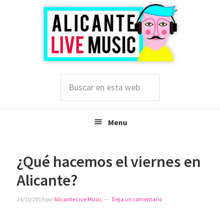
Saltar
Saltar
Saltar
a
al
a
la
contenido
la
navegación
principal
barra
principal
lateral
principal
Buscar
en
esta
web
Menu
¿Qué hacemos el viernes en
Alicante?
24/10/2019
por
Alicante Live Music
Deja un comentario