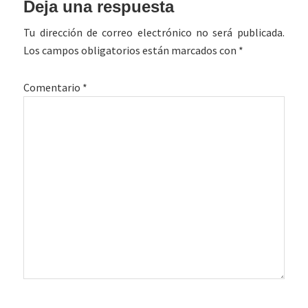
Interacciones
Deja una respuesta
con
Tu dirección de correo electrónico no será publicada.
los
Los campos obligatorios están marcados con
*
lectores
Comentario
*