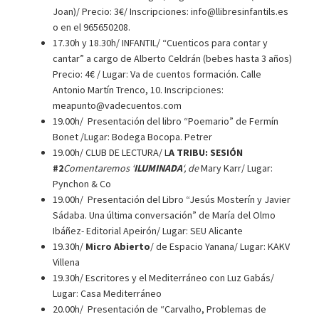
Joan)/ Precio: 3€/ Inscripciones: info@llibresinfantils.es
o en el 965650208.
17.30h y 18.30h/ INFANTIL/ “Cuenticos para contar y
cantar” a cargo de Alberto Celdrán (bebes hasta 3 años)
Precio: 4€ / Lugar: Va de cuentos formación. Calle
Antonio Martín Trenco, 10. Inscripciones:
meapunto@vadecuentos.com
19.00h/ Presentación del libro “Poemario” de Fermín
Bonet /Lugar: Bodega Bocopa. Petrer
19.00h/ CLUB DE LECTURA/ L
A TRIBU: SESIÓN
#2
Comentaremos ‘
ILUMINADA
‘, de
Mary Karr/ Lugar:
Pynchon & Co
19.00h/ Presentación del Libro “Jesús Mosterín y Javier
Sádaba. Una última conversación” de María del Olmo
Ibáñez- Editorial Apeirón/ Lugar: SEU Alicante
19.30h/
Micro Abierto
/ de Espacio Yanana/ Lugar: KAKV
Villena
19.30h/ Escritores y el Mediterráneo con Luz Gabás/
Lugar: Casa Mediterráneo
20.00h/ Presentación de “Carvalho, Problemas de