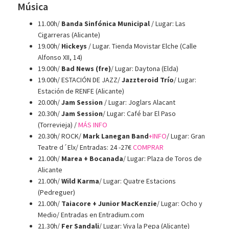
Música
11.00h/
Banda Sinfónica Municipal
/ Lugar: Las
Cigarreras (Alicante)
19.00h/
Hickeys
/ Lugar. Tienda Movistar Elche (Calle
Alfonso XII, 14)
19.00h/
Bad News (fre)
/ Lugar: Daytona (Elda)
19.00h/ ESTACIÓN DE JAZZ/
Jazzteroid Trío
/ Lugar:
Estación de RENFE (Alicante)
20.00h/
Jam Session
/ Lugar: Joglars Alacant
20.30h/
Jam Session
/ Lugar: Café bar El Paso
(Torrevieja) /
MÁS INFO
20.30h/ ROCK/
Mark Lanegan Band
+INFO
/ Lugar: Gran
Teatre d´Elx/ Entradas: 24 -27€
COMPRAR
21.00h/
Marea + Bocanada
/ Lugar: Plaza de Toros de
Alicante
21.00h/
Wild Karma
/ Lugar: Quatre Estacions
(Pedreguer)
21.00h/
Taiacore + Junior MacKenzie
/ Lugar: Ocho y
Medio/ Entradas en Entradium.com
21.30h/
Fer Sandali
/ Lugar: Viva la Pepa (Alicante)