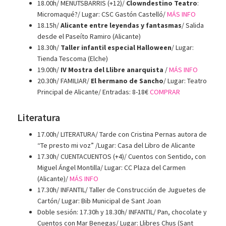
18.00h/ MENUTSBARRIS (+12)/
Clowndestino Teatro
:
Micromaqué?/ Lugar: CSC Gastón Castelló/
MÁS INFO
18.15h/
Alicante entre leyendas y fantasmas
/ Salida
desde el Paseíto Ramiro (Alicante)
18.30h/
Taller infantil especial Halloween
/ Lugar:
Tienda Tescoma (Elche)
19.00h/
IV Mostra del Llibre anarquista
/
MÁS INFO
20.30h/ FAMILIAR/
El hermano de Sancho
/ Lugar: Teatro
Principal de Alicante/ Entradas: 8-18€
COMPRAR
Literatura
17.00h/ LITERATURA/ Tarde con Cristina Pernas autora de
“Te presto mi voz” /Lugar: Casa del Libro de Alicante
17.30h/ CUENTACUENTOS (+4)/ Cuentos con Sentido, con
Miguel Ángel Montilla/ Lugar: CC Plaza del Carmen
(Alicante)/
MÁS INFO
17.30h/ INFANTIL/ Taller de Construcción de Juguetes de
Cartón/ Lugar: Bib Municipal de Sant Joan
Doble sesión: 17.30h y 18.30h/ INFANTIL/ Pan, chocolate y
Cuentos con Mar Benegas/ Lugar: Llibres Chus (Sant