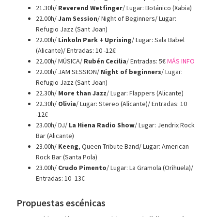
21.30h/
Reverend Wetfinger
/ Lugar: Botánico (Xabia)
22.00h/
Jam Session
/ Night of Beginners/ Lugar:
Refugio Jazz (Sant Joan)
22.00h/
Linkoln Park + Uprising
/ Lugar: Sala Babel
(Alicante)/ Entradas: 10 -12€
22.00h/ MÚSICA/
Rubén Cecilia
/ Entradas: 5€
MÁS INFO
22.00h/ JAM SESSION/
Night of beginners
/ Lugar:
Refugio Jazz (Sant Joan)
22.30h/
More than Jazz
/ Lugar: Flappers (Alicante)
22.30h/
Olivia
/ Lugar: Stereo (Alicante)/ Entradas: 10
-12€
23.00h/ DJ/
La Hiena Radio Show
/ Lugar: Jendrix Rock
Bar (Alicante)
23.00h/
Keeng
, Queen Tribute Band/ Lugar: American
Rock Bar (Santa Pola)
23.00h/
Crudo Pimento
/ Lugar: La Gramola (Orihuela)/
Entradas: 10 -13€
Propuestas escénicas