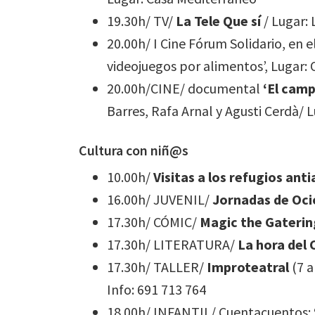
19.30h/ TV/
La Tele Que sí
/ Lugar: 
20.00h/ I Cine Fórum Solidario, en e
videojuegos por alimentos’, Lugar: 
20.00h/CINE/ documental
‘El camp
Barres, Rafa Arnal y Agusti Cerdà/ 
Cultura con niñ@s
10.00h/
Visitas a los refugios ant
16.00h/ JUVENIL/
Jornadas de Oci
17.30h/ CÓMIC/
Magic the Gaterin
17.30h/ LITERATURA/
La hora del
17.30h/ TALLER/
Improteatral
(7 a
Info: 691 713 764
18.00h/ INFANTIL/ Cuentacuentos: