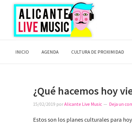
Saltar
Saltar
Saltar
a
al
a
la
contenido
la
navegación
principal
barra
principal
lateral
principal
INICIO
AGENDA
CULTURA DE PROXIMIDAD
¿Qué hacemos hoy vie
15/02/2019
por
Alicante Live Music
Deja un co
Estos son los planes culturales para hoy 