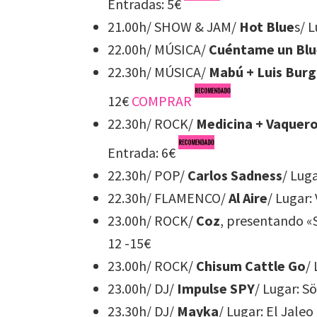
Entradas: 5€
21.00h/ SHOW & JAM/
Hot Blue
s/ 
22.00h/ MÚSICA/
Cuéntame un Blu
22.30h/ MÚSICA/
Mabú + Luis Bur
12€
COMPRAR
22.30h/ ROCK/
Medicina + Vaquero
Entrada: 6€
22.30h/ POP/
Carlos Sadness
/ Lug
22.30h/ FLAMENCO/
Al Aire
/ Lugar: 
23.00h/ ROCK/
Coz
, presentando «S
12 -15€
23.00h/ ROCK/
Chisum Cattle Go
/
23.00h/ DJ/
Impulse SPY
/ Lugar: S
23.30h/ DJ/
Mayka
/ Lugar: El Jaleo