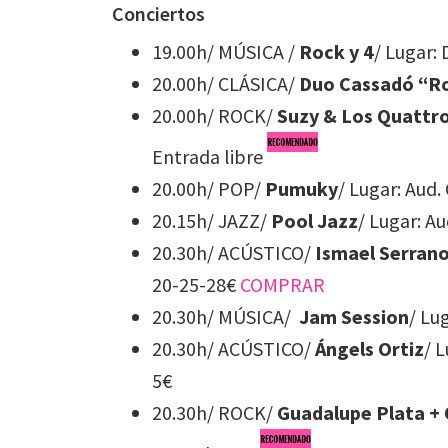
Conciertos
19.00h/ MÚSICA /
Rock y 4
/ Lugar:
20.00h/ CLÁSICA/
Duo Cassadó “R
20.00h/ ROCK/
Suzy & Los Quattr
Entrada libre
20.00h/ POP/
Pumuky
/ Lugar: Aud.
20.15h/ JAZZ/
Pool Jazz
/ Lugar: A
20.30h/ ACÚSTICO/
Ismael Serran
20-25-28€
COMPRAR
20.30h/ MÚSICA/
Jam Session
/ Lu
20.30h/ ACÚSTICO/
Ángels Ortiz
/ 
5€
20.30h/ ROCK/
Guadalupe Plata +