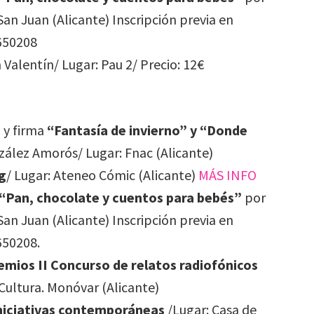
 San Juan (Alicante) Inscripción previa en
5650208
 Valentín/ Lugar: Pau 2/ Precio: 12€
 y firma
“Fantasía de invierno” y “Donde
ález Amorós/ Lugar: Fnac (Alicante)
g
/ Lugar: Ateneo Cómic (Alicante)
MÁS INFO
“Pan, chocolate y cuentos para bebés”
por
 San Juan (Alicante) Inscripción previa en
650208.
emios II Concurso de relatos radiofónicos
 Cultura. Monóvar (Alicante)
niciativas contemporáneas
/Lugar: Casa de