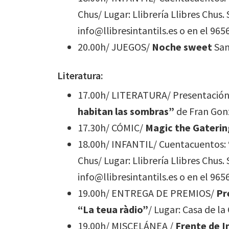
Chus/ Lugar: Llibrería Llibres Chus.
info@llibresintantils.es o en el 96
20.00h/ JUEGOS/
Noche sweet
San
Literatura:
17.00h/ LITERATURA/ Presentación
habitan las sombras”
de Fran Gonz
17.30h/ CÓMIC/
Magic the Gaterin
18.00h/ INFANTIL/ Cuentacuentos:
Chus/ Lugar: Llibrería Llibres Chus.
info@llibresintantils.es o en el 965
19.00h/ ENTREGA DE PREMIOS/
Pr
“La teua ràdio”
/ Lugar: Casa de la
19.00h/ MISCELÁNEA /
Frente de I