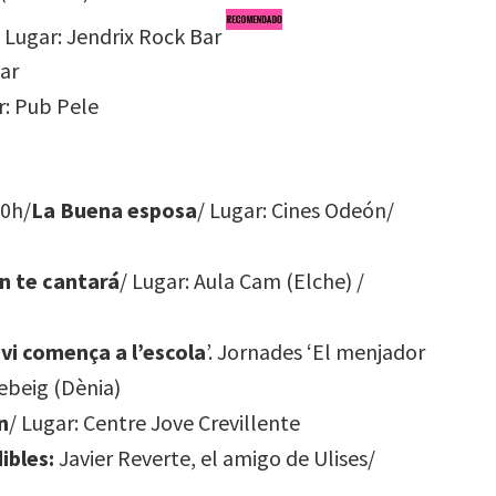
/ Lugar: Jendrix Rock Bar
Bar
r: Pub Pele
30h/
La Buena esposa
/ Lugar: Cines Odeón/
n te cantará
/ Lugar: Aula Cam (Elche) /
vi comença a l’escola
’. Jornades ‘El menjador
ebeig (Dènia)
n
/ Lugar: Centre Jove Crevillente
ibles:
Javier Reverte, el amigo de Ulises/