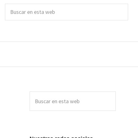
Buscar
en
esta
web
Barra
lateral
Buscar
en
principal
esta
web