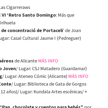
Las Cigarreraws
l
VI ‘Retro Santo Domingo
: Más que
Orihuela
 de concentració de Portaceli
’ de Joan
Lugar: Casal Cultural Jaume I (Pedreguer)
iaéreos
de Alicante
MÁS INFO
o Joven
/ Lugar: CSJ Matadero (Guardamar)
g
/ Lugar: Ateneo Cómic (Alicante)
MÁS INFO
 Conte
/ Lugar: Biblioteca de Gata de Gorgos
 12 años)/ Lugar: Kundala Artes escénicas/ +
“Pan, chocolate y cuentos para bebés”
por