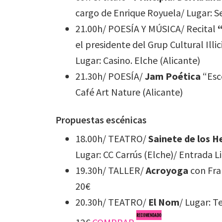
cargo de Enrique Royuela/ Lugar: Se
21.00h/ POESÍA Y MÚSICA/ Recital
el presidente del Grup Cultural Ill
Lugar: Casino. Elche (Alicante)
21.30h/ POESÍA/
Jam Poética
“Esce
Café Art Nature (Alicante)
Propuestas escénicas
18.00h/ TEATRO/
Sainete de los 
Lugar: CC Carrús (Elche)/ Entrada L
19.30h/ TALLER/
Acroyoga
con Fran
20€
20.30h/ TEATRO/
El Nom
/ Lugar: T