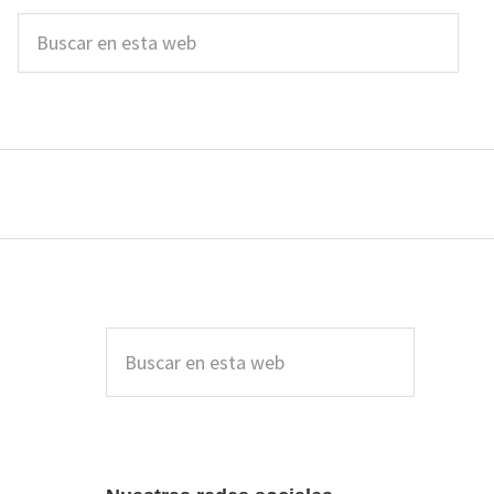
Buscar
en
esta
web
Barra
lateral
Buscar
en
principal
esta
web