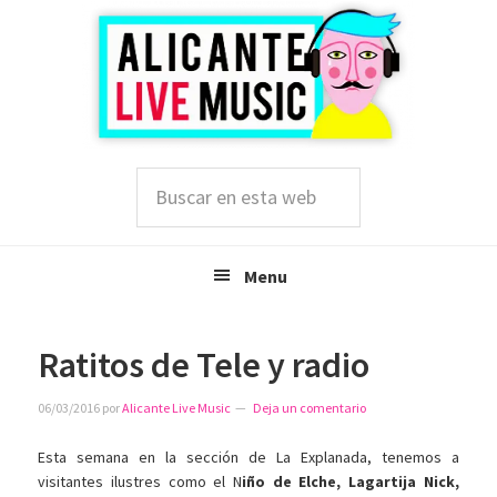
Saltar
Saltar
Saltar
a
al
a
la
contenido
la
navegación
principal
barra
principal
lateral
principal
Buscar
en
esta
web
Menu
Ratitos de Tele y radio
06/03/2016
por
Alicante Live Music
Deja un comentario
Esta semana en la sección de La Explanada, tenemos a
visitantes ilustres como el N
iño de Elche, Lagartija Nick,