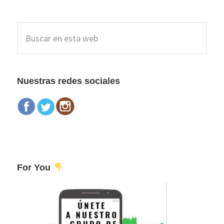
Barra
Buscar
lateral
en
esta
principal
web
Nuestras redes sociales
For You