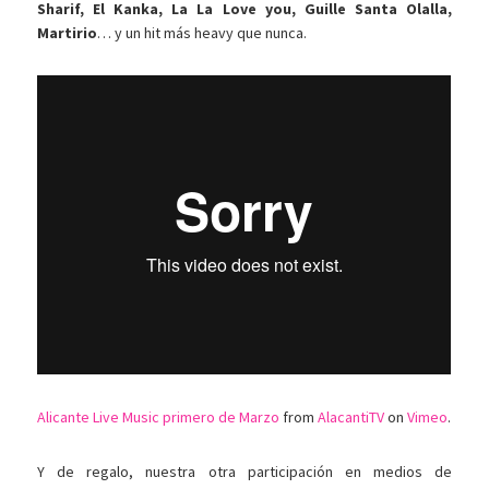
Sharif, El Kanka, La La Love you, Guille Santa Olalla,
Martirio
… y un hit más heavy que nunca.
Alicante Live Music primero de Marzo
from
AlacantiTV
on
Vimeo
.
Y de regalo, nuestra otra participación en medios de