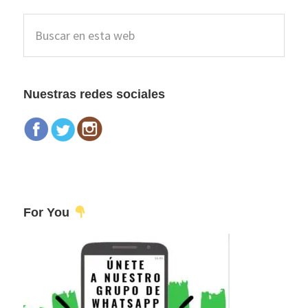
Barra
Buscar
lateral
en
esta
principal
web
Nuestras redes sociales
For You