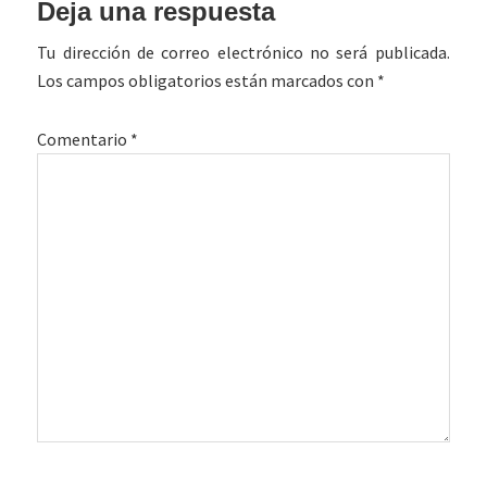
Interacciones
Deja una respuesta
con
Tu dirección de correo electrónico no será publicada.
los
Los campos obligatorios están marcados con
*
lectores
Comentario
*