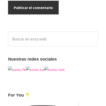
Barra
Buscar
lateral
en
esta
principal
web
Nuestras redes sociales
For You