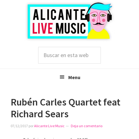
Saltar
Saltar
Saltar
a
al
a
la
contenido
la
navegación
principal
barra
principal
lateral
principal
Buscar
en
esta
web
Menu
Rubén Carles Quartet feat
Richard Sears
07/12/2017
por
Alicante Live Music
Deja un comentario