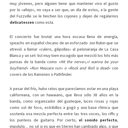
muy jóvenes, pero alguien tiene que mantener vivo el gusto
por lo «añejo», no vaya a ser que, un día de estos, a la gente
del Fuzzville se le hinchen los cojones y dejen de regalarnos
delicatessen
como esta.
El concierto fue brutal: una hora escasa llena de energía,
speachs en español chicano de un esforzado Jon Rubin que se
atrevió a llamar «culero, gilipollas» al pelonaranja de La Casa
Blanca y un set- list muy bien escogido que mezcló los hits más
purisas de la banda como
«Hit the nerve»
,
«I wanna be your
boyfriend» «Run Mascara run» o «Rock and Roll is dead»
con
covers de los Ramones o Pathfinder.
A pesar del frío, hubo ratos que parecíamos estar en una playa
californiana, con un hawaiano, que lleva sólo 38 años en la
banda, como organizador del guateque, luces rosas y rojas
como sol de foco, estribillos a gogó y una base rítmica que
sostenía esa mezcla perfecta entre las tres voces, los riffs y
los punteos de guitarra. Por cierto,
el sonido perfecto
,
impoluto… no sé si es que en Stereo han cambiado algo, o que