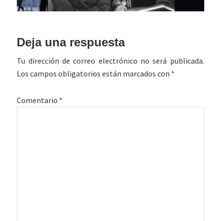
Interacciones
Deja una respuesta
con
Tu dirección de correo electrónico no será publicada.
los
Los campos obligatorios están marcados con
*
lectores
Comentario
*