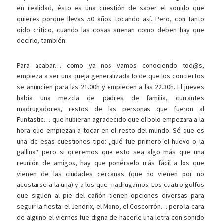
en realidad, ésto es una cuestión de saber el sonido que
quieres porque llevas 50 años tocando así. Pero, con tanto
oído crítico, cuando las cosas suenan como deben hay que
decirlo, también.
Para acabar… como ya nos vamos conociendo tod@s,
empieza a ser una queja generalizada lo de que los conciertos
se anuncien para las 21.00h y empiecen a las 22.30h. El jueves
había una mezcla de padres de familia, currantes
madrugadores, restos de las personas que fueron al
Funtastic… que hubieran agradecido que el bolo empezara a la
hora que empiezan a tocar en el resto del mundo. Sé que es
una de esas cuestiones tipo: ¿qué fue primero el huevo o la
gallina? pero si queremos que esto sea algo más que una
reunión de amigos, hay que ponérselo más fácil a los que
vienen de las ciudades cercanas (que no vienen por no
acostarse a la una) y a los que madrugamos. Los cuatro golfos
que siguen al pie del cañón tienen opciones diversas para
seguir la fiesta: el Jendrix, el Mono, el Coscorrón… pero la cara
de alguno el viernes fue digna de hacerle una letra con sonido