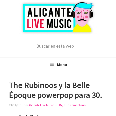
Saltar
Saltar
Saltar
a
al
a
la
contenido
la
navegación
principal
barra
principal
lateral
principal
Buscar
en
esta
web
Menu
The Rubinoos y la Belle
Époque powerpop para 30.
13/11/2018
por
Alicante Live Music
Deja un comentario