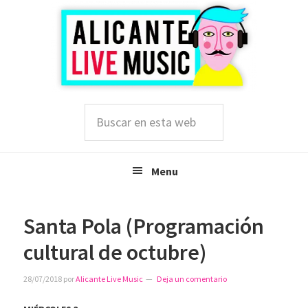
Saltar
Saltar
Saltar
a
al
a
la
contenido
la
navegación
principal
barra
principal
lateral
principal
Buscar
en
esta
web
Menu
Santa Pola (Programación
cultural de octubre)
28/07/2018
por
Alicante Live Music
Deja un comentario