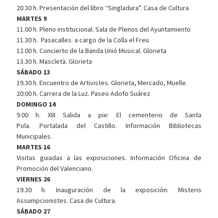
20.30 h. Presentación del libro “Singladura”. Casa de Cultura
MARTES 9
11.00 h. Pleno institucional. Sala de Plenos del Ayuntamiento
11.30 h. Pasacalles a cargo de la Colla el Freu
12.00 h. Concierto de la Banda Unió Musical. Glorieta
13.30 h. Mascletà. Glorieta
SÁBADO 13
19.30 h. Encuentro de Artivistes. Glorieta, Mercado, Muelle.
20:00 h. Carrera de la Luz. Paseo Adofo Suárez
DOMINGO 14
9.00 h. XIII Salida a pie: El cementerio de Santa
Pola. Portalada del Castillo. Información Bibliotecas
Municipales.
MARTES 16
Visitas guiadas a las exposiciones. Información Oficina de
Promoción del Valenciano.
VIERNES 26
19.30 h. Inauguración de la exposición: Misteris
Assumpcionistes. Casa de Cultura.
SÁBADO 27