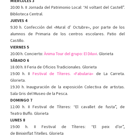
MIÉRCOLES 3
20.00 h. II Jornada del Patrimonio Local: “Al voltant del Castell”.
Biblioteca Central.
JUEVES 4
9.30 h. Confección del «Mural d’ Octubre», por parte de los
alumnos de Primaria de los centros escolares. Patio del
Castillo.
VIERNES 5
20.00 h. Concierto:
Ànima Tour del grupo: El Diluvi
. Glorieta
SÁBADO 6
18.00 h. II Feria de Oficios Tradicionales. Glorieta
19.00 h. II
Festival de Títeres. «Fabularia»
de La Carreta.
Glorieta.
19.30 h. Inauguración de la exposición Colectiva de artistas.
Sala Gris del Museo de la Pesca.
DOMINGO 7
12.00 h. II Festival de Títeres: “El cavallet de fusta”, de
Teatro Buffo. Glorieta
LUNES 8
19.00 h. II Festival de Títeres: “El peix d’or”,
de Binixinflat Titelles. Glorieta