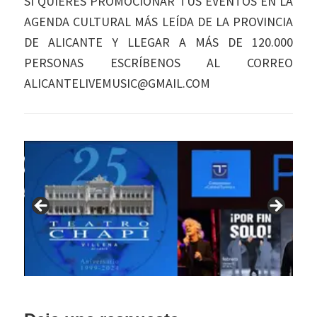
SI QUIERES PROMOCIONAR TUS EVENTOS EN LA
AGENDA CULTURAL MÁS LEÍDA DE LA PROVINCIA
DE ALICANTE Y LLEGAR A MÁS DE 120.000
PERSONAS ESCRÍBENOS AL CORREO
ALICANTELIVEMUSIC@GMAIL.COM
Interacciones