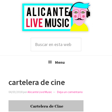
Saltar
Saltar
Saltar
a
al
a
la
contenido
la
navegación
principal
barra
principal
lateral
principal
Buscar
en
esta
web
Menu
cartelera de cine
04/03/2018
por
Alicante Live Music
Deja un comentario