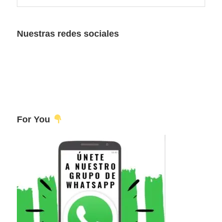
esta
principal
web
Nuestras redes sociales
For You