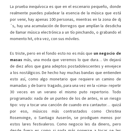
La prueba inequívoca es que en el escenario pequeño, donde
realmente puedes paladear la esencia de la música que está
por venir, hay apenas 100 personas, mientras en la zona de dj
´s, hay una acumulación de Borregos que amplían la desdicha
de llamar música electrónica a un tío pinchando, o grabando el
momento hit, otra vez, con sus móviles.
Es triste, pero en el fondo esto no es más que
un negocio de
masas
más, una moda que veremos lo que dura… Un dejavú
de diez años que gana adeptos postadolescentes y envejece
a los nostálgicos. De hecho hay muchas bandas que entienden
esto así, como algo monetario que requiere un camino de
mamadas y de barro tragado, para una vez en la «cima» repetir
30 veces en un verano el mismo puto repertorio. Todo
programado: nada de un punteo de los de antes, ni un riesgo
tipo: voy a tocar una canción de cuando era cantautor… quizá
por eso, músicos más contrastados como Christina
Rosenvinge, o Santiago Auserón, se prodiguen menos por
estos lares festivaleros. Como negocio les da dinero, pero
desde fuera es como si nada más ponerse a tocar se les