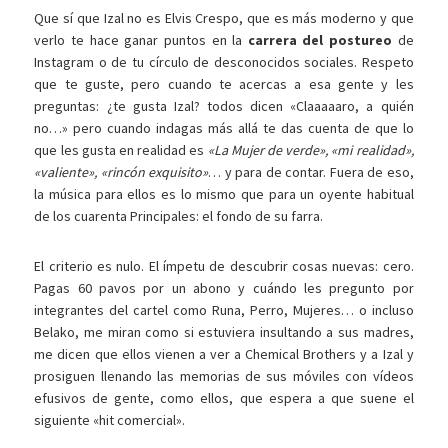
Que sí que Izal no es Elvis Crespo, que es más moderno y que
verlo te hace ganar puntos en la
carrera del postureo
de
Instagram o de tu círculo de desconocidos sociales. Respeto
que te guste, pero cuando te acercas a esa gente y les
preguntas: ¿te gusta Izal? todos dicen «Claaaaaro, a quién
no…» pero cuando indagas más allá te das cuenta de que lo
que les gusta en realidad es
«La Mujer de verde», «mi realidad»,
«valiente», «rincón exquisito»
… y para de contar. Fuera de eso,
la música para ellos es lo mismo que para un oyente habitual
de los cuarenta Principales: el fondo de su farra.
El criterio es nulo. El ímpetu de descubrir cosas nuevas: cero.
Pagas 60 pavos por un abono y cuándo les pregunto por
integrantes del cartel como Runa, Perro, Mujeres… o incluso
Belako, me miran como si estuviera insultando a sus madres,
me dicen que ellos vienen a ver a Chemical Brothers y a Izal y
prosiguen llenando las memorias de sus móviles con vídeos
efusivos de gente, como ellos, que espera a que suene el
siguiente «hit comercial».