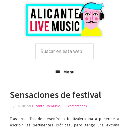
Saltar
Saltar
Saltar
a
al
a
la
contenido
la
navegación
principal
barra
principal
lateral
principal
Buscar
en
esta
web
Menu
Sensaciones de festival
30/07/2018
por
Alicante Live Music
6 comentarios
Tras tres días de desenfreno festivalero iba a ponerme a
escribir las pertinentes crónicas, pero tengo una extraña