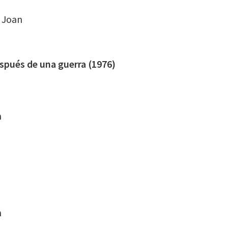
t Joan
espués de una guerra (1976)
n
n