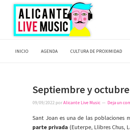
Saltar
Saltar
Saltar
a
al
a
la
contenido
la
navegación
principal
barra
principal
lateral
principal
INICIO
AGENDA
CULTURA DE PROXIMIDAD
Septiembre y octubre
09/09/2022
por
Alicante Live Music
Deja un co
Sant Joan es una de las poblaciones má
parte privada
(Euterpe, Llibres Chus, 