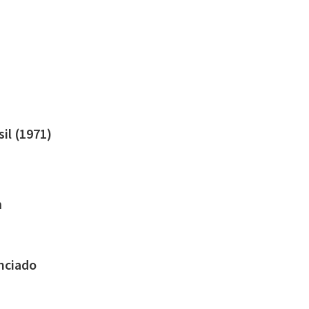
il (1971)
n
enciado