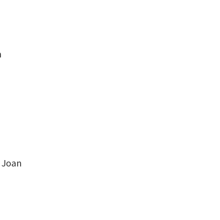
n
t Joan