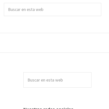
Buscar
en
esta
web
Barra
lateral
Buscar
en
principal
esta
web