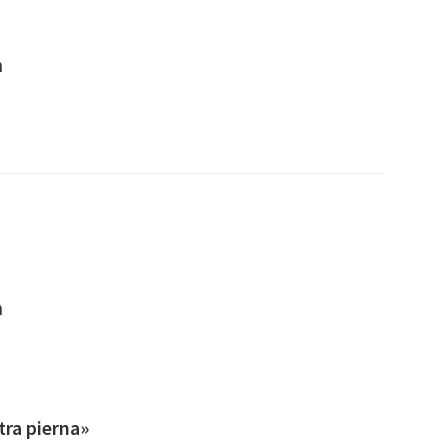
n
n
tra pierna»