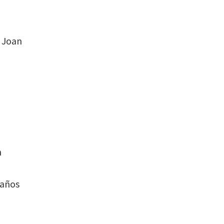
t Joan
n
 años