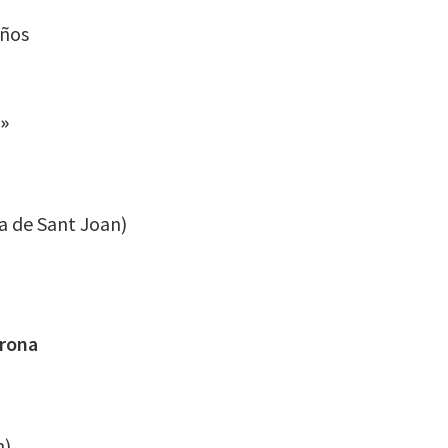
años
s»
ca de Sant Joan)
Trona
n)