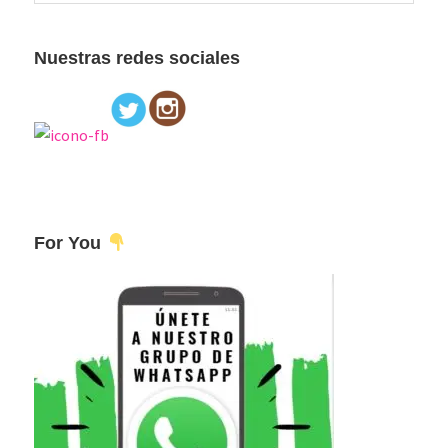
esta
principal
web
Nuestras redes sociales
For You