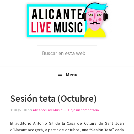
Saltar
Saltar
Saltar
a
al
a
la
contenido
la
navegación
principal
barra
principal
lateral
principal
Buscar
en
esta
web
Menu
Sesión teta (Octubre)
31/08/2018
por
Alicante Live Music
Deja un comentario
El auditorio Antonio Gil de la Casa de Cultura de Sant Joan
d’Alacant acogerá, a partir de octubre, una “Sesión Teta” cada