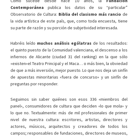
Como sucede desde hace 10 años, la
Fundación
Contemporánea
publica los datos de su “particular”
Observatorio de Cultura:
Biblia del clasismo más rancio
de
la vida artística de este país, que, como toda encuesta, tiene
su parte de razón y su porción de subjetividad interesada.
Habréis leído
muchos análisis ególatras
de los resultados:
el quinto puesto de la Comunidad valenciana, el descenso a los
infiernos de Alicante (ciudad 31 del ranking) en la que sólo
«existen»el Teatro Principal y el Maca… o más bien, la obviedad
de que a más inversión, mejor puesto. Lo que nos deja un sinfín
de apuestas minoritarias «fuera de concurso» y un sinfín de
preguntas por responder.
Seguimos sin saber quiénes son esos 336 «miembros del
panel», consumidores de cultura que deciden «lo que mola» y
lo que no. Textualmente: más de mil profesionales de primer
nivel de nuestra cultura: escritores, artistas, directores y
actores, músicos, arquitectos y creadores de todos los
campos; responsables de fundaciones, directores de museos,