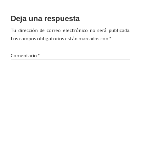
Interacciones
Deja una respuesta
con
Tu dirección de correo electrónico no será publicada.
los
Los campos obligatorios están marcados con
*
lectores
Comentario
*