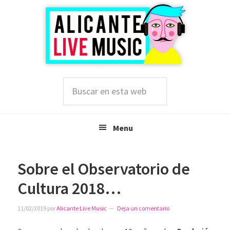
Saltar
Saltar
Saltar
a
al
a
la
contenido
la
navegación
principal
barra
principal
lateral
principal
Buscar
en
esta
web
Menu
Sobre el Observatorio de
Cultura 2018…
11/02/2019
por
Alicante Live Music
Deja un comentario