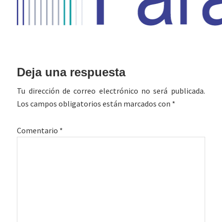
Interacciones
Deja una respuesta
con
Tu dirección de correo electrónico no será publicada.
los
Los campos obligatorios están marcados con
*
lectores
Comentario
*