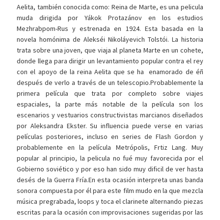
Aelita, también conocida como: Reina de Marte, es una pelicula
muda dirigida por Yákok Protazánov en los estudios
Mezhrabpom-Rus y estrenada en 1924. Esta basada en la
novela homónima de Alekséi Nikoláyevich Tolstói. La historia
trata sobre una joven, que viaja al planeta Marte en un cohete,
donde llega para dirigir un levantamiento popular contra el rey
con el apoyo de la reina Aelita que se ha enamorado de éñ
después de verlo a través de un telescopio.Probablemente la
primera película que trata por completo sobre viajes
espaciales, la parte más notable de la película son los
escenarios y vestuarios constructivistas marcianos diseñados
por Aleksandra Ekster. Su influencia puede verse en varias
películas posteriores, incluso en series de Flash Gordon y
probablemente en la película Metrópolis, Frtiz Lang. Muy
popular al principio, la pelicula no fué muy favorecida por el
Gobierno soviético y por eso han sido muy dificil de ver hasta
desés de la Guerra Fría.En esta ocasión interpreta unas banda
sonora compuesta por él para este film mudo en la que mezcla
música pregrabada, loops y toca el clarinete alternando piezas
escritas para la ocasión con improvisaciones sugeridas por las