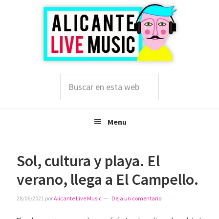
Saltar
Saltar
Saltar
a
al
a
la
contenido
la
navegación
principal
barra
principal
lateral
principal
Buscar
en
esta
web
Menu
Sol, cultura y playa. El
verano, llega a El Campello.
28/06/2021
por
Alicante Live Music
Deja un comentario