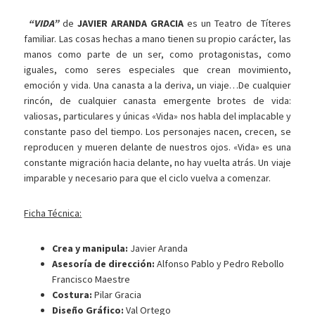
“VIDA
”
de
JAVIER ARANDA GRACIA
es un Teatro de Títeres
familiar. Las cosas hechas a mano tienen su propio carácter, las
manos como parte de un ser, como protagonistas, como
iguales, como seres especiales que crean movimiento,
emoción y vida. Una canasta a la deriva, un viaje…De cualquier
rincón, de cualquier canasta emergente brotes de vida:
valiosas, particulares y únicas «Vida» nos habla del implacable y
constante paso del tiempo. Los personajes nacen, crecen, se
reproducen y mueren delante de nuestros ojos. «Vida» es una
constante migración hacia delante, no hay vuelta atrás. Un viaje
imparable y necesario para que el ciclo vuelva a comenzar.
Ficha Técnica:
Crea y manipula:
Javier Aranda
Asesoría de dirección:
Alfonso Pablo y Pedro Rebollo
Francisco Maestre
Costura:
Pilar Gracia
Diseño Gráfico:
Val Ortego