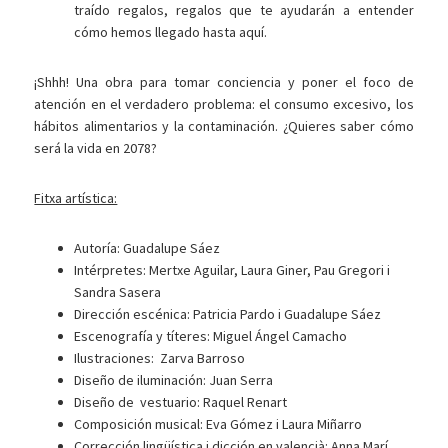
traído regalos, regalos que te ayudarán a entender
cómo hemos llegado hasta aquí.
¡Shhh! Una obra para tomar conciencia y poner el foco de
atención en el verdadero problema: el consumo excesivo, los
hábitos alimentarios y la contaminación. ¿Quieres saber cómo
será la vida en 2078?
Fitxa artística:
Autoría: Guadalupe Sáez
Intérpretes: Mertxe Aguilar, Laura Giner, Pau Gregori i
Sandra Sasera
Dirección escénica: Patricia Pardo i Guadalupe Sáez
Escenografía y títeres: Miguel Ángel Camacho
Ilustraciones: Zarva Barroso
Diseño de iluminación: Juan Serra
Diseño de vestuario: Raquel Renart
Composición musical: Eva Gómez i Laura Miñarro
Corrección lingüística i dicción en valencià: Anna Marí