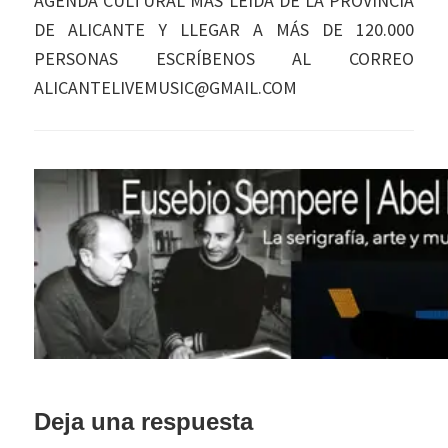
AGENDA CULTURAL MÁS LEÍDA DE LA PROVINCIA
DE ALICANTE Y LLEGAR A MÁS DE 120.000
PERSONAS ESCRÍBENOS AL CORREO
ALICANTELIVEMUSIC@GMAIL.COM
Interacciones
Deja una respuesta