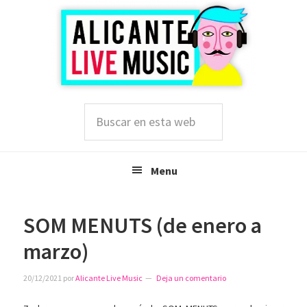
Saltar
Saltar
Saltar
a
al
a
la
contenido
la
navegación
principal
barra
principal
lateral
principal
Buscar
en
esta
web
Menu
SOM MENUTS (de enero a
marzo)
20/12/2021
por
Alicante Live Music
Deja un comentario