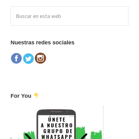
Barra
Buscar
lateral
en
esta
principal
web
Nuestras redes sociales
For You