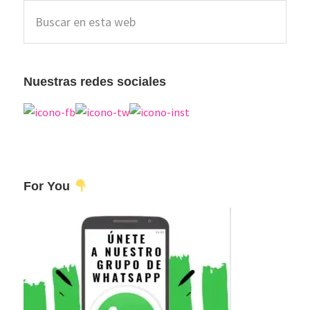
Barra
Buscar
lateral
en
esta
principal
web
Nuestras redes sociales
For You