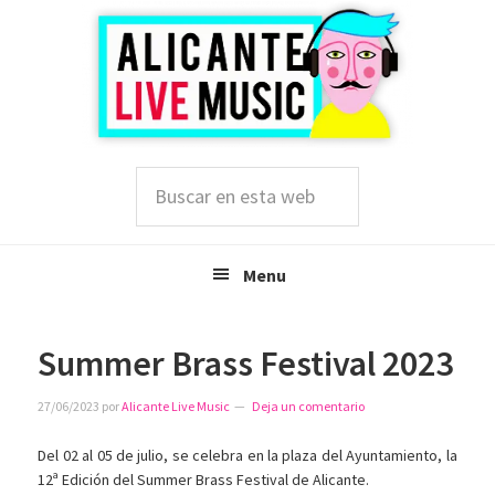
Saltar
Saltar
Saltar
a
al
a
la
contenido
la
navegación
principal
barra
principal
lateral
principal
Buscar
en
esta
web
Menu
Summer Brass Festival 2023
27/06/2023
por
Alicante Live Music
Deja un comentario
Del 02 al 05 de julio, se celebra en la plaza del Ayuntamiento, la
12ª Edición del Summer Brass Festival de Alicante.