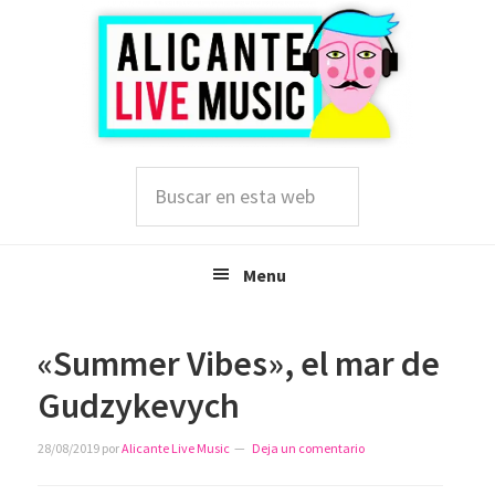
Saltar
Saltar
Saltar
a
al
a
la
contenido
la
navegación
principal
barra
principal
lateral
principal
Buscar
en
esta
web
Menu
«Summer Vibes», el mar de
Gudzykevych
28/08/2019
por
Alicante Live Music
Deja un comentario