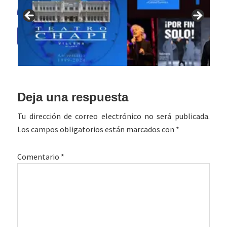
Interacciones
Deja una respuesta
con
Tu dirección de correo electrónico no será publicada.
los
Los campos obligatorios están marcados con
*
lectores
Comentario
*