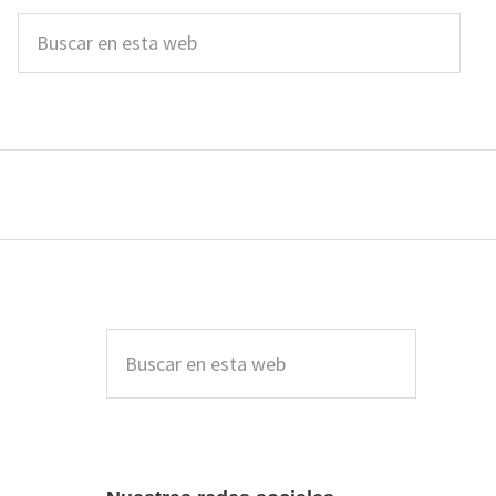
Buscar
en
esta
web
Barra
lateral
Buscar
en
principal
esta
web