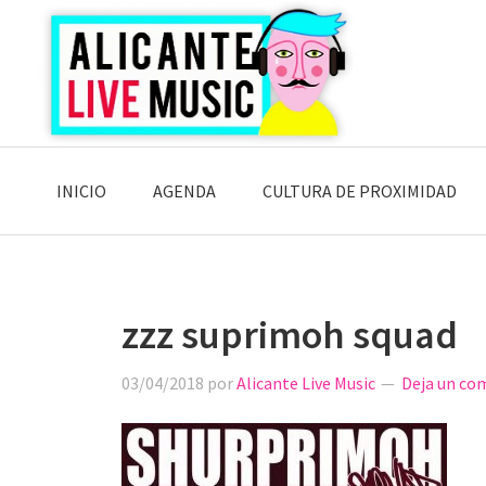
Saltar
Saltar
Saltar
a
al
a
la
contenido
la
navegación
principal
barra
principal
lateral
principal
INICIO
AGENDA
CULTURA DE PROXIMIDAD
zzz suprimoh squad
03/04/2018
por
Alicante Live Music
Deja un co