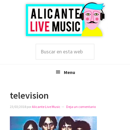
Saltar
Saltar
Saltar
a
al
a
la
contenido
la
navegación
principal
barra
principal
lateral
principal
Buscar
en
esta
web
Menu
television
23/03/2018
por
Alicante Live Music
Deja un comentario