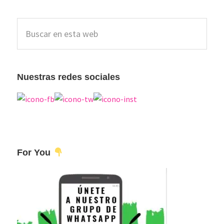
Barra
Buscar
lateral
en
esta
principal
web
Nuestras redes sociales
For You