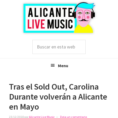
Saltar
Saltar
Saltar
a
al
a
la
contenido
la
navegación
principal
barra
principal
lateral
principal
Buscar
en
esta
web
Menu
Tras el Sold Out, Carolina
Durante volverán a Alicante
en Mayo
23/12/2018
por
Alicante Live Music
Deja un comentario