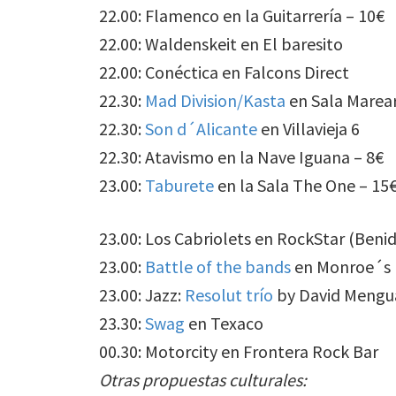
22.00: Flamenco en la Guitarrería – 10€
22.00: Waldenskeit en El baresito
22.00: Conéctica en Falcons Direct
22.30:
Mad Division/Kasta
en Sala Marea
22.30:
Son d´Alicante
en Villavieja 6
22.30: Atavismo en la Nave Iguana – 8€
23.00:
Taburete
en la Sala The One – 15
23.00: Los Cabriolets en RockStar (Beni
23.00:
Battle of the bands
en Monroe´s (
23.00: Jazz:
Resolut trío
by David Mengua
23.30:
Swag
en Texaco
00.30: Motorcity en Frontera Rock Bar
Otras propuestas culturales: