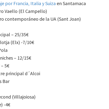
e por Francia, Italia y Suiza
en Santamaca
ro Vaello (El Campello)
atro contemporáneo de la UA (Sant Joan)
ncipal – 25/35€
lotja (Elx) -7/10€
Pola
rniches – 12/15€
 – 5€
re principal d´Alcoi
s Bar
cond (Villajoiosa)
) -4€