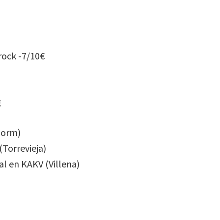
rock -7/10€
€
dorm)
Torrevieja)
l en KAKV (Villena)