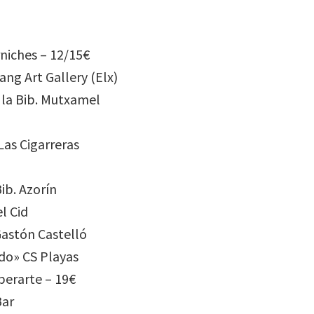
rniches – 12/15€
ng Art Gallery (Elx)
la Bib. Mutxamel
Las Cigarreras
ib. Azorín
l Cid
 Gastón Castelló
rdo» CS Playas
perarte – 19€
Bar