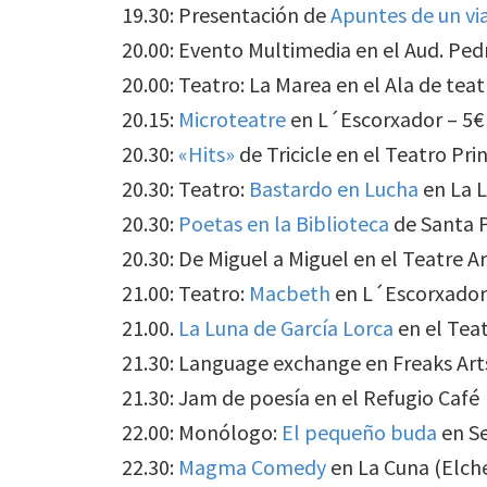
19.30: Presentación de
Apuntes de un viaj
20.00: Evento Multimedia en el Aud. Ped
20.00: Teatro: La Marea en el Ala de te
20.15:
Microteatre
en L´Escorxador – 5€
20.30:
«Hits»
de Tricicle en el Teatro Pri
20.30: Teatro:
Bastardo en Lucha
en La L
20.30:
Poetas en la Biblioteca
de Santa 
20.30: De Miguel a Miguel en el Teatre A
21.00: Teatro:
Macbeth
en L´Escorxador
21.00.
La Luna de García Lorca
en el Teat
21.30: Language exchange en Freaks Art
21.30: Jam de poesía en el Refugio Café
22.00: Monólogo:
El pequeño buda
en Se
22.30:
Magma Comedy
en La Cuna (Elche