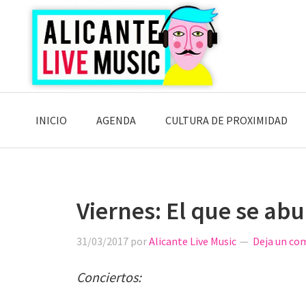
Saltar
Saltar
Saltar
a
al
a
la
contenido
la
navegación
principal
barra
principal
lateral
principal
INICIO
AGENDA
CULTURA DE PROXIMIDAD
Viernes: El que se ab
31/03/2017
por
Alicante Live Music
Deja un co
Conciertos: