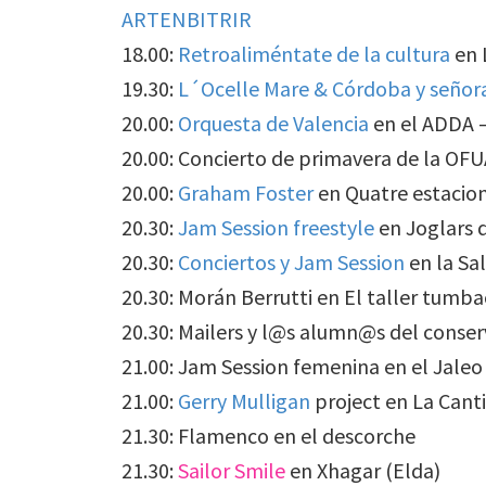
ARTENBITRIR
18.00:
Retroaliméntate de la cultura
en 
19.30:
L´Ocelle Mare & Córdoba y señor
20.00:
Orquesta de Valencia
en el ADDA 
20.00: Concierto de primavera de la OFU
20.00:
Graham Foster
en Quatre estacio
20.30:
Jam Session freestyle
en Joglars 
20.30:
Conciertos y Jam Session
en la Sa
20.30: Morán Berrutti en El taller tumba
20.30: Mailers y l@s alumn@s del conse
21.00: Jam Session femenina en el Jaleo
21.00:
Gerry Mulligan
project en La Canti
21.30: Flamenco en el descorche
21.30:
Sailor Smile
en Xhagar (Elda)