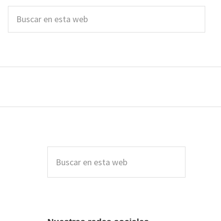
Buscar
en
esta
web
Barra
lateral
Buscar
en
principal
esta
web