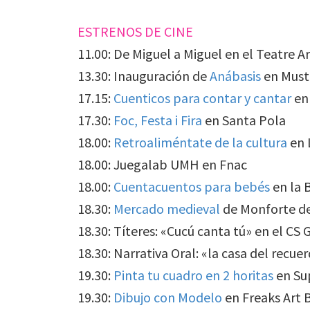
ESTRENOS DE CINE
11.00: De Miguel a Miguel en el Teatre A
13.30: Inauguración de
Anábasis
en Musta
17.15:
Cuenticos para contar y cantar
en 
17.30:
Foc, Festa i Fira
en Santa Pola
18.00:
Retroaliméntate de la cultura
en 
18.00: Juegalab UMH en Fnac
18.00:
Cuentacuentos para bebés
en la B
18.30:
Mercado medieval
de Monforte de
18.30: Títeres: «Cucú canta tú» en el CS
18.30: Narrativa Oral: «la casa del recue
19.30:
Pinta tu cuadro en 2 horitas
en Su
19.30:
Dibujo con Modelo
en Freaks Art 