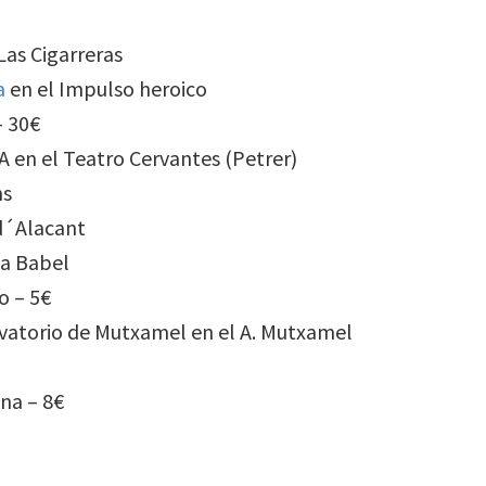
Las Cigarreras
a
en el Impulso heroico
– 30€
A en el Teatro Cervantes (Petrer)
ns
d´Alacant
la Babel
o – 5€
rvatorio de Mutxamel en el A. Mutxamel
na – 8€