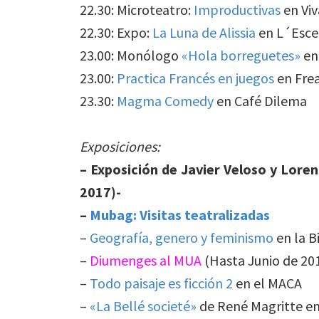
22.30: Microteatro:
Improductivas
en Viv
22.30: Expo:
La Luna de Alissia
en L´Escen
23.00: Monólogo
«Hola borreguetes»
en
23.00:
Practica Francés en juegos
en Frea
23.30:
Magma Comedy
en Café Dilema
Exposiciones:
– Exposición de Javier Veloso y Lore
2017)-
–
Mubag: Visitas teatralizadas
–
Geografía, genero y feminismo
en la B
–
Diumenges al MUA
(Hasta Junio de 20
–
Todo paisaje es ficción 2
en el MACA
–
«La Bellé societé»
de René Magritte en