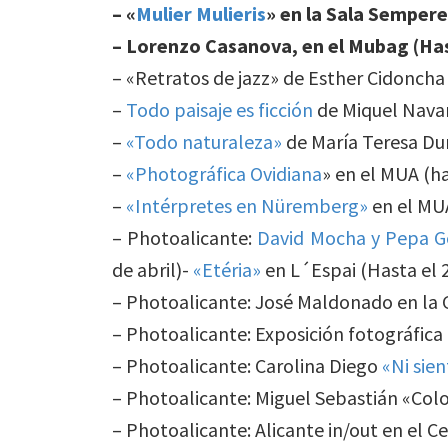
– «
Mulier Mulieris
» en la Sala Sempere 
–
Lorenzo Casanova, en el Mubag
(Has
– «Retratos de jazz» de Esther Cidoncha
–
Todo paisaje es ficción
de Miquel Nava
–
«Todo naturaleza»
de María Teresa Du
–
«Photográfica Ovidiana
» en el MUA (ha
–
«Intérpretes en Nüremberg»
en el MUA
– Photoalicante:
David Mocha y Pepa G
de abril)-
«Etéria»
en L´Espai (Hasta el 2
– Photoalicante: José Maldonado en la G
– Photoalicante: Exposición fotográfica 
– Photoalicante: Carolina Diego
«Ni sie
– Photoalicante: Miguel Sebastián «Colo
– Photoalicante: Alicante in/out en el C