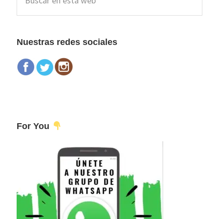
lateral
en
esta
principal
web
Nuestras redes sociales
For You