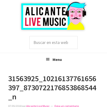
Saltar
Saltar
Saltar
a
al
a
la
contenido
la
navegación
principal
barra
principal
lateral
principal
Buscar
en
esta
web
Menu
31563925_10216137761656
397_8730722176853868544
_n
07/05/2018
por
Alicante Live Music
Deja un comentario