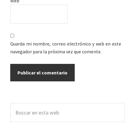
Web
Guarda mi nombre, correo electrónico y web en este
navegador para la próxima vez que comente.
Barra
Buscar
lateral
en
esta
principal
web