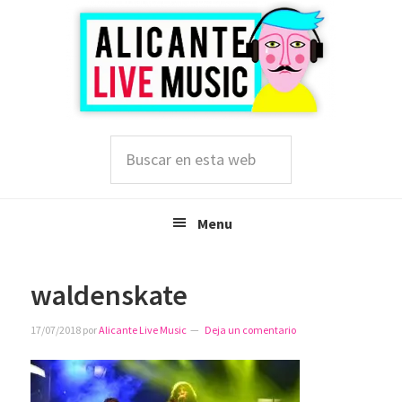
Saltar
Saltar
Saltar
a
al
a
la
contenido
la
navegación
principal
barra
principal
lateral
principal
Buscar
en
esta
web
Menu
waldenskate
17/07/2018
por
Alicante Live Music
Deja un comentario