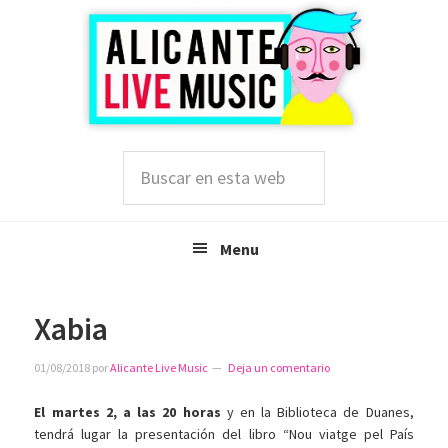
Saltar
Saltar
Saltar
a
al
a
la
contenido
la
navegación
principal
barra
principal
lateral
principal
Buscar
en
esta
web
Menu
Xabia
01/08/2018
por
Alicante Live Music
Deja un comentario
El martes 2, a las 20 horas
y en la Biblioteca de Duanes,
tendrá lugar la presentación del libro “Nou viatge pel País