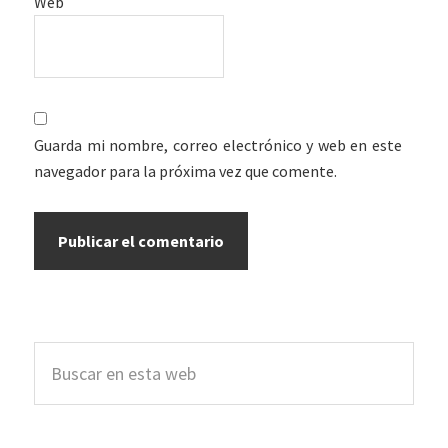
Web
Guarda mi nombre, correo electrónico y web en este
navegador para la próxima vez que comente.
Barra
Buscar
lateral
en
esta
principal
web