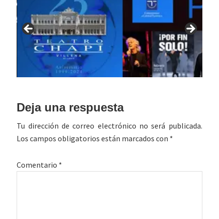
Interacciones
Deja una respuesta
con
Tu dirección de correo electrónico no será publicada.
los
Los campos obligatorios están marcados con
*
lectores
Comentario
*