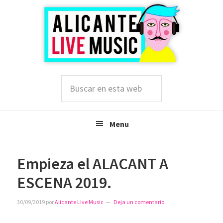
Saltar
Saltar
Saltar
a
al
a
la
contenido
la
navegación
principal
barra
principal
lateral
principal
Buscar
en
esta
web
Menu
Empieza el ALACANT A
ESCENA 2019.
30/09/2019
por
Alicante Live Music
Deja un comentario