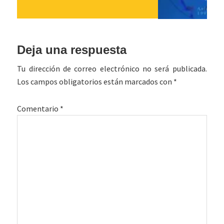
Interacciones
Deja una respuesta
con
Tu dirección de correo electrónico no será publicada.
los
Los campos obligatorios están marcados con
*
lectores
Comentario
*