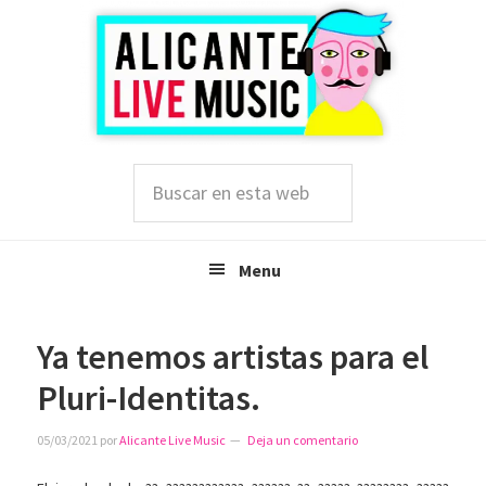
Saltar
Saltar
Saltar
a
al
a
la
contenido
la
navegación
principal
barra
principal
lateral
principal
Buscar
en
esta
web
Menu
Ya tenemos artistas para el
Pluri-Identitas.
05/03/2021
por
Alicante Live Music
Deja un comentario