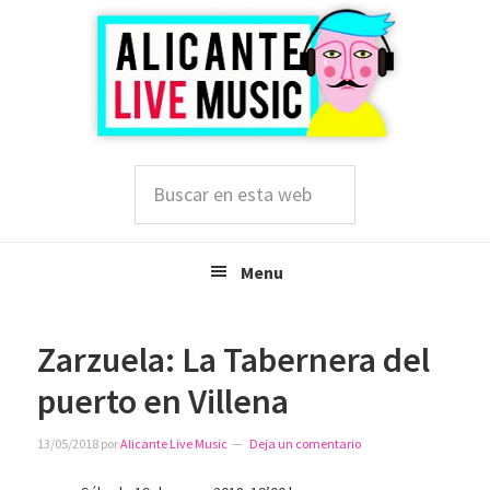
Saltar
Saltar
Saltar
a
al
a
la
contenido
la
navegación
principal
barra
principal
lateral
principal
Buscar
en
esta
web
Menu
Zarzuela: La Tabernera del
puerto en Villena
13/05/2018
por
Alicante Live Music
Deja un comentario