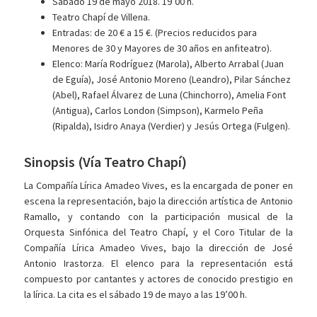
Sábado 19 de mayo 2018. 19’00 h.
Teatro Chapí de Villena.
Entradas: de 20 € a 15 €. (Precios reducidos para
Menores de 30 y Mayores de 30 años en anfiteatro).
Elenco: María Rodríguez (Marola), Alberto Arrabal (Juan
de Eguía), José Antonio Moreno (Leandro), Pilar Sánchez
(Abel), Rafael Álvarez de Luna (Chinchorro), Amelia Font
(Antigua), Carlos London (Simpson), Karmelo Peña
(Ripalda), Isidro Anaya (Verdier) y Jesús Ortega (Fulgen).
Sinopsis (Vía Teatro Chapí)
La Compañía Lírica Amadeo Vives, es la encargada de poner en
escena la representación, bajo la dirección artística de Antonio
Ramallo, y contando con la participación musical de la
Orquesta Sinfónica del Teatro Chapí, y el Coro Titular de la
Compañía Lírica Amadeo Vives, bajo la dirección de José
Antonio Irastorza. El elenco para la representación está
compuesto por cantantes y actores de conocido prestigio en
la lírica. La cita es el sábado 19 de mayo a las 19’00 h.