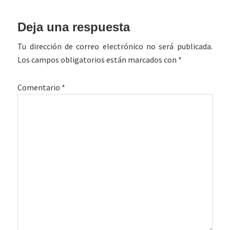
Interacciones
Deja una respuesta
con
Tu dirección de correo electrónico no será publicada.
los
Los campos obligatorios están marcados con
*
lectores
Comentario
*