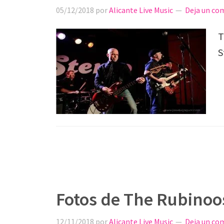
05/12/2018
por
Alicante Live Music
Deja un co
T
S
Fotos de The Rubinoo
12/11/2018
por
Alicante Live Music
Deja un co