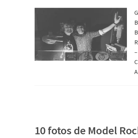
G
B
B
R
–
C
A
10 fotos de Model Roc