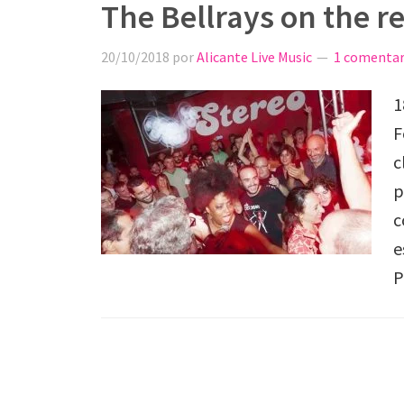
The Bellrays on the r
20/10/2018
por
Alicante Live Music
1 comentar
1
F
c
p
c
e
P