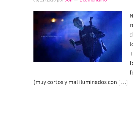
N
r
d
l
T
f
f
(muy cortos y mal iluminados con […]