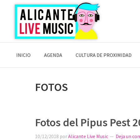
Saltar
Saltar
Saltar
a
al
a
la
contenido
la
navegación
principal
barra
principal
lateral
principal
INICIO
AGENDA
CULTURA DE PROXIMIDAD
FOTOS
Fotos del Pipus Pest 
10/12/2018
por
Alicante Live Music
Deja un co