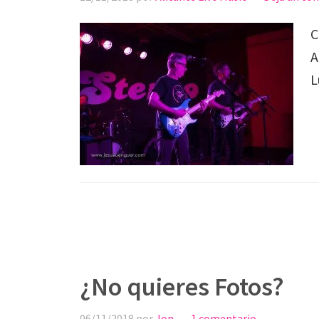
C
A
¿No quieres Fotos?
06/11/2018
por
Jon
1 comentario