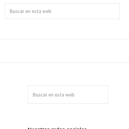
Buscar
en
esta
web
Barra
lateral
Buscar
en
principal
esta
web