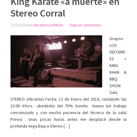
King Karate «a muerte» en
Stereo Corral
17/01/2019
por
Alicante Live Music
Deja un comentario
Grupos:
LOS
DEFORM
ES +
KING
KHAN &
BBQ
SHOW
Sala:
STEREO (Alicante) Fecha: 12 de Enero del 2019, rondando las
23:00 Aforo : alrededor del 70% Sonido: bueno (un trabajo
concienzudo y con mucha paciencia del técnico de la sala)
Previa : Unas pocas horas antes me desplacé desde la
profunda Vega Baja a Stereo […]