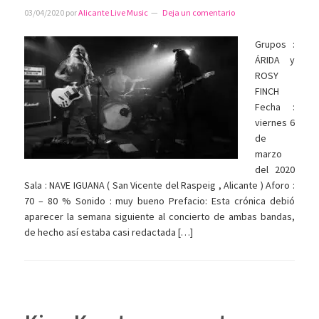
03/04/2020
por
Alicante Live Music
Deja un comentario
Grupos :
ÁRIDA y
ROSY
FINCH
Fecha :
viernes 6
de
marzo
del 2020
Sala : NAVE IGUANA ( San Vicente del Raspeig , Alicante ) Aforo :
70 – 80 % Sonido : muy bueno Prefacio: Esta crónica debió
aparecer la semana siguiente al concierto de ambas bandas,
de hecho así estaba casi redactada […]