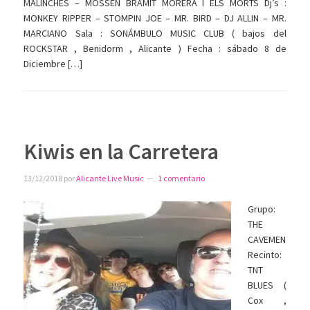
MALINCHES – MOSSÉN BRAMIT MORERA I ELS MORTS Dj’s :
MONKEY RIPPER – STOMPIN JOE – MR. BIRD – DJ ALLIN – MR.
MARCIANO Sala : SONÁMBULO MUSIC CLUB ( bajos del
ROCKSTAR , Benidorm , Alicante ) Fecha : sábado 8 de
Diciembre […]
Kiwis en la Carretera
13/12/2018
por
Alicante Live Music
1 comentario
Grupo:
THE
CAVEMEN
Recinto:
TNT
BLUES (
Cox ,