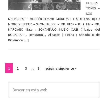
BORDES
TONES –
LOS
MALINCHES – MOSSÉN BRAMIT MORERA I ELS MORTS Dj’s :
MONKEY RIPPER – STOMPIN JOE – MR. BIRD – DJ ALLIN – MR.
MARCIANO Sala : SONÁMBULO MUSIC CLUB ( bajos del
ROCKSTAR , Benidorm , Alicante ) Fecha : sábado 8 de
Diciembre […]
Páginas
Página
Página
Página
Página
Ir
1
2
3
9
página siguiente »
…
intermedias
a
omitidas
la
Barra
Buscar
lateral
en
esta
principal
web