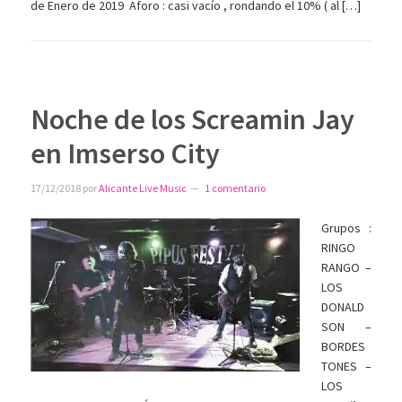
de Enero de 2019 Aforo : casi vacío , rondando el 10% ( al […]
Noche de los Screamin Jay
en Imserso City
17/12/2018
por
Alicante Live Music
1 comentario
Grupos :
RINGO
RANGO –
LOS
DONALD
SON –
BORDES
TONES –
LOS