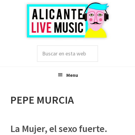
Saltar
Saltar
Saltar
a
al
a
la
contenido
la
navegación
principal
barra
principal
lateral
principal
Buscar
en
esta
web
Menu
PEPE MURCIA
La Mujer, el sexo fuerte.