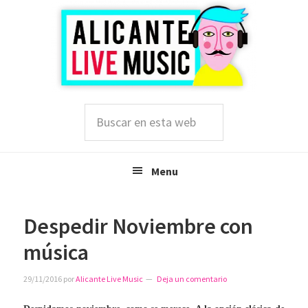
Saltar
Saltar
Saltar
a
al
a
la
contenido
la
navegación
principal
barra
principal
lateral
principal
Buscar
en
esta
web
Menu
Despedir Noviembre con
música
29/11/2016
por
Alicante Live Music
Deja un comentario