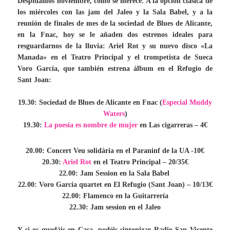
Despidamos noviembre, como se merece. A la opción clásica de
los miércoles con las jam del Jaleo y la Sala Babel, y a la
reunión de finales de mes de la sociedad de Blues de Alicante,
en la Fnac, hoy se le añaden dos estrenos ideales para
resguardarnos de la lluvia: Ariel Rot y su nuevo disco «La
Manada» en el Teatro Principal y el trompetista de Sueca
Voro García, que también estrena álbum en el Refugio de
Sant Joan:
19.30: Sociedad de Blues de Alicante en Fnac (
Especial Muddy
Waters
)
19.30:
La poesía es nombre de mujer
en Las cigarreras – 4€
20.00: Concert Veu solidària en el Paraninf de la UA -10€
20.30:
Ariel Rot
en el Teatro Principal – 20/35€
22.00: Jam Session en la Sala Babel
22.00: Voro García quartet en El Refugio (Sant Joan) – 10/13€
22.00: Flamenco en la Guitarrería
22.30: Jam session en el Jaleo
Y si os quedáis en Casa, podéis sintonizar Radio San Vicente