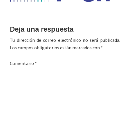
Interacciones
Deja una respuesta
con
Tu dirección de correo electrónico no será publicada.
los
Los campos obligatorios están marcados con
*
lectores
Comentario
*