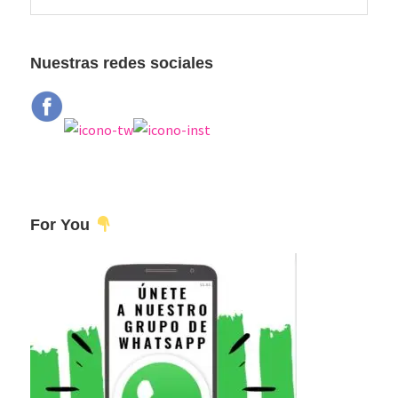
esta
principal
web
Nuestras redes sociales
For You