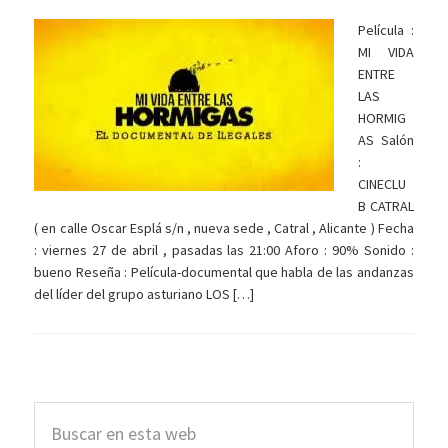
Película :
MI VIDA
ENTRE
LAS
HORMIG
AS Salón
:
CINECLU
B CATRAL
( en calle Oscar Esplá s/n , nueva sede , Catral , Alicante ) Fecha
: viernes 27 de abril , pasadas las 21:00 Aforo : 90% Sonido :
bueno Reseña : Película-documental que habla de las andanzas
del líder del grupo asturiano LOS […]
Barra
Buscar
lateral
en