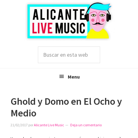
Saltar
Saltar
Saltar
a
al
a
la
contenido
la
navegación
principal
barra
principal
lateral
principal
Buscar
en
esta
web
Menu
Ghold y Domo en El Ocho y
Medio
21/02/2017
por
Alicante Live Music
Deja un comentario