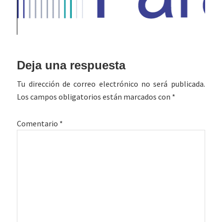
Interacciones
Deja una respuesta
con
Tu dirección de correo electrónico no será publicada.
los
Los campos obligatorios están marcados con
*
lectores
Comentario
*