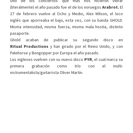
Uno de los conciertos que más nos hicieron vibrar
(literalmente) el año pasado fue el de los noruegos
Arabrot.
El
27 de febrero vuelve al Ocho y Medio, Alex Wilson, el loco
inglés que aporreaba el bajo, esta vez, con su banda GHOLD.
Misma intensidad, misma fuerza, misma mala hostia, distinto
pasaporte.
Ghold acaban de publicar su segundo disco en
Ritual
Productions
y han girado por el Reino Unido, y con
Palehorse y Bongripper por Europa el año pasado.
Los ingleses vuelven con su nuevo disco
PYR
, el cual marca su
primera grabación como trío con el multi-
instrumentalista/guitarrista Oliver Martin.