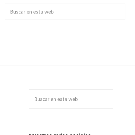
Buscar
en
esta
web
Barra
lateral
Buscar
en
principal
esta
web