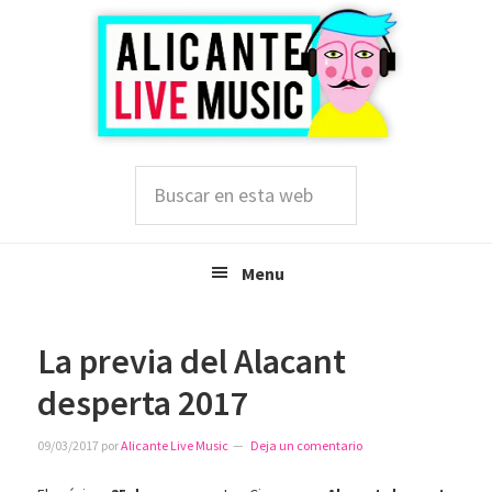
Saltar
Saltar
Saltar
a
al
a
la
contenido
la
navegación
principal
barra
principal
lateral
principal
Buscar
en
esta
web
Menu
La previa del Alacant
desperta 2017
09/03/2017
por
Alicante Live Music
Deja un comentario