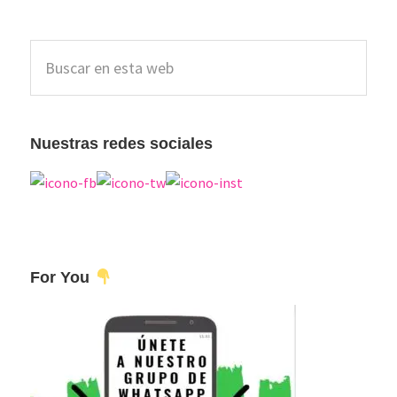
Barra
Buscar
lateral
en
esta
principal
web
Nuestras redes sociales
For You