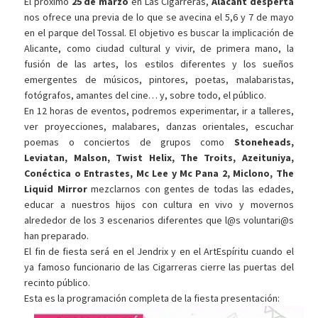
El próximo
25 de marzo
en Las Cigarreras,
Alacant desperta
nos ofrece una previa de lo que se avecina el 5,6 y 7 de mayo
en el parque del Tossal. El objetivo es buscar la implicación de
Alicante, como ciudad cultural y vivir, de primera mano, la
fusión de las artes, los estilos diferentes y los sueños
emergentes de músicos, pintores, poetas, malabaristas,
fotógrafos, amantes del cine… y, sobre todo, el público.
En 12 horas de eventos, podremos experimentar, ir a talleres,
ver proyecciones, malabares, danzas orientales, escuchar
poemas o conciertos de grupos como
Stoneheads,
Leviatan, Malson, Twist Helix, The Troits, Azeituniya,
Conéctica o Entrastes, Mc Lee y Mc Pana 2, Miclono, The
Liquid Mirror
mezclarnos con gentes de todas las edades,
educar a nuestros hijos con cultura en vivo y movernos
alrededor de los 3 escenarios diferentes que l@s voluntari@s
han preparado.
El fin de fiesta será en el Jendrix y en el ArtEspíritu cuando el
ya famoso funcionario de las Cigarreras cierre las puertas del
recinto público.
Esta es la programación completa de la fiesta presentación: