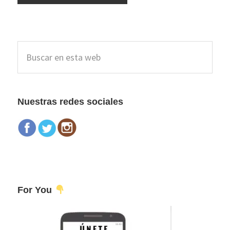
Barra
Buscar
lateral
en
esta
principal
web
Nuestras redes sociales
For You