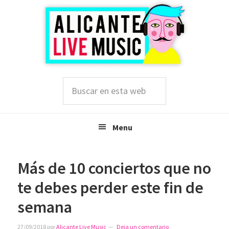
Saltar
Saltar
Saltar
a
al
a
la
contenido
la
navegación
principal
barra
principal
lateral
principal
Buscar
en
esta
web
Menu
Más de 10 conciertos que no
te debes perder este fin de
semana
27/09/2018
por
Alicante Live Music
Deja un comentario