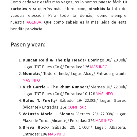
Como cada vez estáis más vagos, os lo hemos puesto fácil:
10
carteles
y si queréis más información,
pincháis
la foto de
vuestra elección. Para todo lo demás, como siempre
nuestra
AGENDA
. Que como sabéis es la más leída de esta
bendita provincia.
Pasen y vean:
Duncan Reid & The Big Heads
/ Domingo 30/ 20.30h/
Lugar: TNT Blues (Cox)/ Entradas: 12€
MÁS INFO
Moniatic
/ Todo el finde/ Lugar: Alcoy/ Entrada gratuita
MÁS INFO
Nick Garrie + The Rhum Runners
/ Viernes 28/ 22.30h/
Lugar: TNT Blues (Cox)/ Entradas: 10-12€
MÁS INFO
Rufus T. Firefly
/ Sábado 29/ 22.30h/ Lugar: Stereo
(Alicante)/ Entradas: 16€
COMPRAR
Vetusta Morla + Sienna
/ Viernes 28/ 22.00h/ Lugar:
Plaza de Toros (Alicante)/ Entradas: 32€
MÁS INFO
Breva Rock
/ Sábado 29/ 17.00h/ Lugar: Albatera/
Entradas: 18€
MÁS INFO