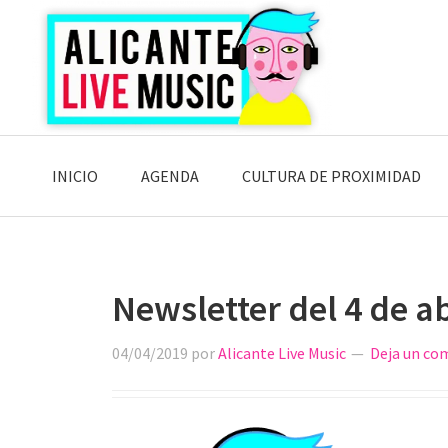
Saltar
Saltar
Saltar
a
al
a
la
contenido
la
navegación
principal
barra
principal
lateral
principal
INICIO
AGENDA
CULTURA DE PROXIMIDAD
Newsletter del 4 de ab
04/04/2019
por
Alicante Live Music
Deja un co