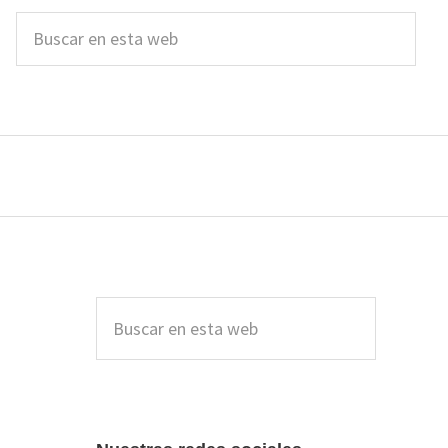
Buscar
en
esta
web
Barra
lateral
Buscar
en
principal
esta
web