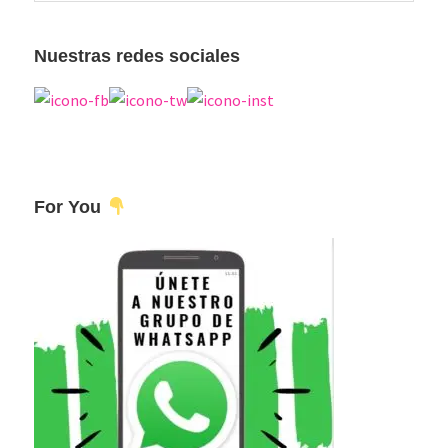
esta
principal
web
Nuestras redes sociales
For You