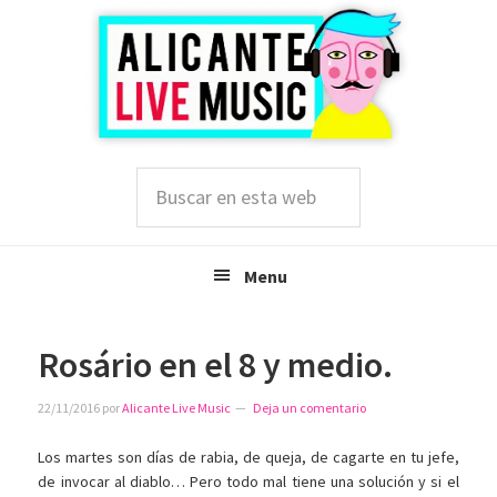
Saltar
Saltar
Saltar
a
al
a
la
contenido
la
navegación
principal
barra
principal
lateral
principal
Buscar
en
esta
web
Menu
Rosário en el 8 y medio.
22/11/2016
por
Alicante Live Music
Deja un comentario
Los martes son días de rabia, de queja, de cagarte en tu jefe,
de invocar al diablo… Pero todo mal tiene una solución y si el