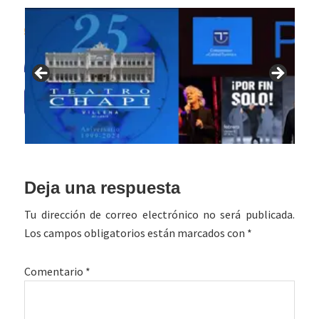
Interacciones
Deja una respuesta
con
Tu dirección de correo electrónico no será publicada.
los
Los campos obligatorios están marcados con
*
lectores
Comentario
*