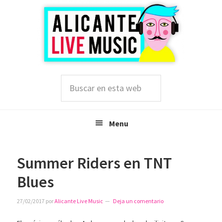
Saltar
Saltar
Saltar
a
al
a
la
contenido
la
navegación
principal
barra
principal
lateral
principal
Buscar
en
esta
web
Menu
Summer Riders en TNT
Blues
27/02/2017
por
Alicante Live Music
Deja un comentario