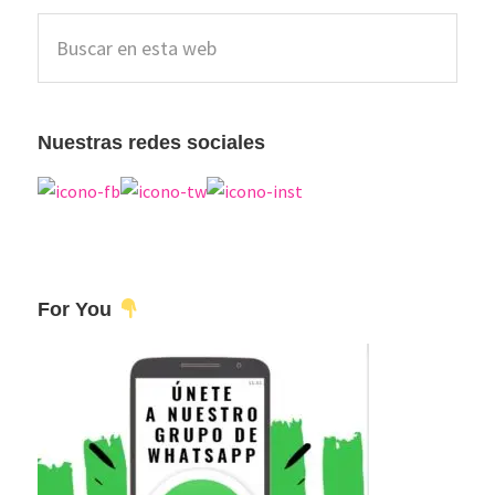
Barra
Buscar
lateral
en
esta
principal
web
Nuestras redes sociales
For You