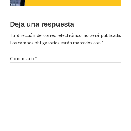
Interacciones
Deja una respuesta
con
Tu dirección de correo electrónico no será publicada.
los
Los campos obligatorios están marcados con
*
lectores
Comentario
*