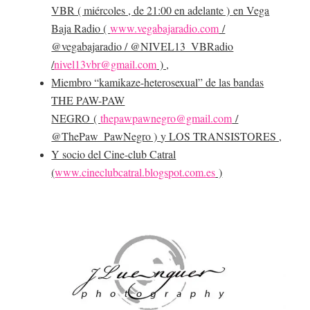
VBR ( miércoles , de 21:00 en adelante )
en Vega
Baja Radio (
www.vegabajaradio.com
/
@vegabajaradio / @NIVEL13_VBRadio
/
nivel13vbr@gmail.com
) ,
Miembro “kamikaze-heterosexual” de las bandas
THE PAW-PAW
NEGRO
(
thepawpawnegro@gmail.com
/
@ThePaw_PawNegro )
y LOS TRANSISTORES ,
Y socio del Cine-club Catral
(
www.cineclubcatral.blogspot.com.es
)