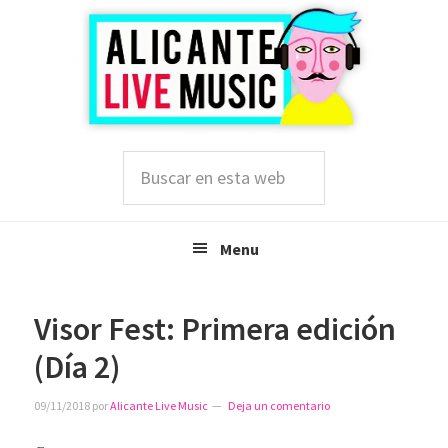
Saltar
Saltar
Saltar
a
al
a
la
contenido
la
navegación
principal
barra
principal
lateral
principal
Buscar
en
esta
web
Menu
Visor Fest: Primera edición
(Día 2)
09/11/2018
por
Alicante Live Music
Deja un comentario