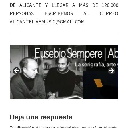
DE ALICANTE Y LLEGAR A MÁS DE 120.000
PERSONAS ESCRÍBENOS AL CORREO
ALICANTELIVEMUSIC@GMAIL.COM
Interacciones
Deja una respuesta
con
Tu dirección de correo electrónico no será publicada.