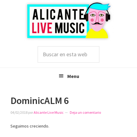
Saltar
Saltar
Saltar
a
al
a
la
contenido
la
navegación
principal
barra
principal
lateral
principal
Buscar
en
esta
web
Menu
DominicALM 6
04/02/2018
por
Alicante Live Music
Deja un comentario
Seguimos creciendo.