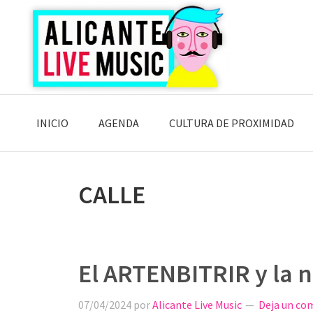
Saltar
Saltar
Saltar
a
al
a
la
contenido
la
navegación
principal
barra
principal
lateral
principal
INICIO
AGENDA
CULTURA DE PROXIMIDAD
CALLE
El ARTENBITRIR y la n
07/04/2024
por
Alicante Live Music
Deja un co