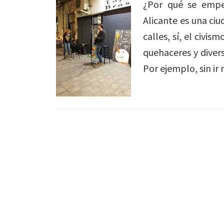
¿Por qué se empe
Alicante es una ciu
calles, sí, el civis
quehaceres y diver
Por ejemplo, sin ir