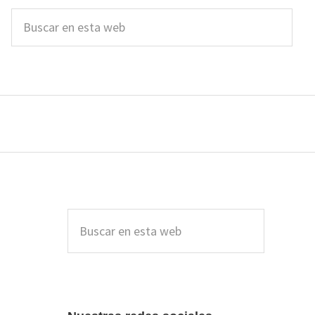
Buscar
en
esta
web
Barra
lateral
Buscar
en
principal
esta
web