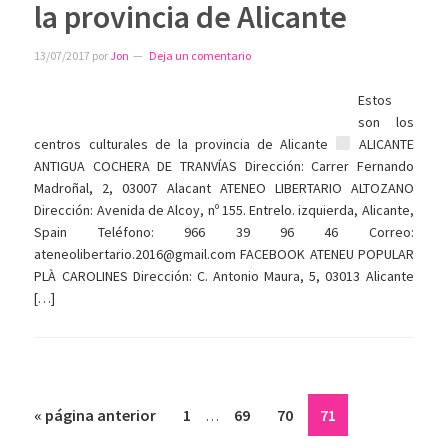
la provincia de Alicante
13/07/2017
por
Jon
Deja un comentario
Estos
son los
centros culturales de la provincia de Alicante
ALICANTE
ANTIGUA COCHERA DE TRANVÍAS Dirección: Carrer Fernando
Madroñal, 2, 03007 Alacant ATENEO LIBERTARIO ALTOZANO
Dirección: Avenida de Alcoy, nº 155. Entrelo. izquierda, Alicante,
Spain Teléfono: 966 39 96 46 Correo:
ateneolibertario.2016@gmail.com FACEBOOK ATENEU POPULAR
PLÀ CAROLINES Dirección: C. Antonio Maura, 5, 03013 Alicante
[…]
Páginas
Ir
Página
Página
Página
Página
«
página anterior
1
69
70
71
…
intermedias
a
omitidas