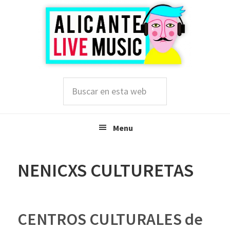
Saltar
Saltar
Saltar
a
al
a
la
contenido
la
navegación
principal
barra
principal
lateral
principal
Buscar
en
esta
web
Menu
NENICXS CULTURETAS
CENTROS CULTURALES de