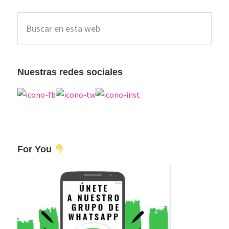
la
Barra
Buscar
lateral
en
esta
principal
web
Nuestras redes sociales
For You