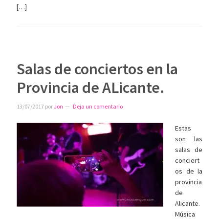
[…]
Salas de conciertos en la
Provincia de ALicante.
13/07/2017
por
Jon
Deja un comentario
Estas
son las
salas de
conciert
os de la
provincia
de
Alicante.
Música