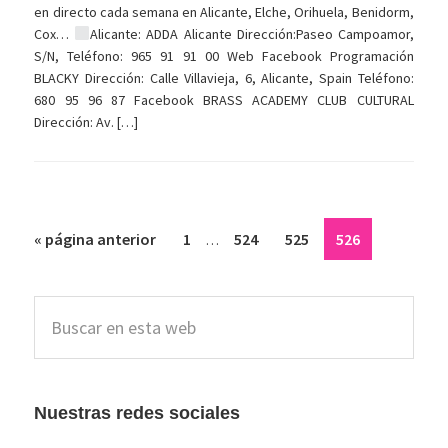
en directo cada semana en Alicante, Elche, Orihuela, Benidorm,
Cox…
Alicante: ADDA Alicante Dirección:Paseo Campoamor,
S/N, Teléfono: 965 91 91 00 Web Facebook Programación
BLACKY Dirección: Calle Villavieja, 6, Alicante, Spain Teléfono:
680 95 96 87 Facebook BRASS ACADEMY CLUB CULTURAL
Dirección: Av. […]
Páginas
Ir
Página
Página
Página
Página
«
página anterior
1
524
525
526
…
intermedias
a
omitidas
la
Barra
Buscar
lateral
en
esta
principal
web
Nuestras redes sociales