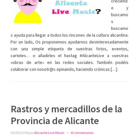
creciend
o y
buscamo
s
buscamo
s ayuda para llegar a todos los rincones de la cultura alicantina.
Por un lado, Os proponemos ayudarnos desinteresadamente
con una simple etiqueta de vuestras fotos, eventos,
carteles… o añadirles el hastag #AlicanteLive a vuestras
«obras de arte» en las redes sociales. También podéis
colaborar con nosotr@s opinando, haciendo crónicas […]
Rastros y mercadillos de la
Provincia de Alicante
04/09/2018
por
Alicante Live Music
4 comentarios