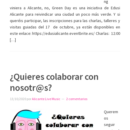
ng
viniera a Alicante, no, Green Day es una iniciativa de Edusi
Alicante para reivindicar una ciudad un poco más verde. Y si
queréis participar, las inscripciones para las charlas, talleres y
visitas guiadas del 17 de octubre, ya están disponibles en
este enlace: https://edusialicante.eventbrite.es/ Charlas: 12:00
[…]
¿Quieres colaborar con
nosotr@s?
13/10/2020
por
Alicante Live Music
2 comentarios
Querem
os
seguir