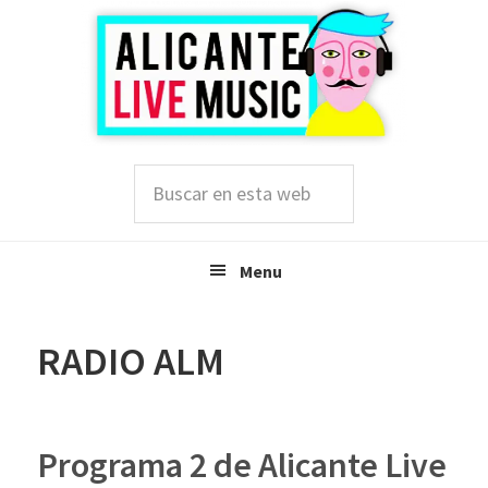
Saltar
Saltar
Saltar
a
al
a
la
contenido
la
navegación
principal
barra
principal
lateral
principal
Buscar
en
esta
web
Menu
RADIO ALM
Programa 2 de Alicante Live