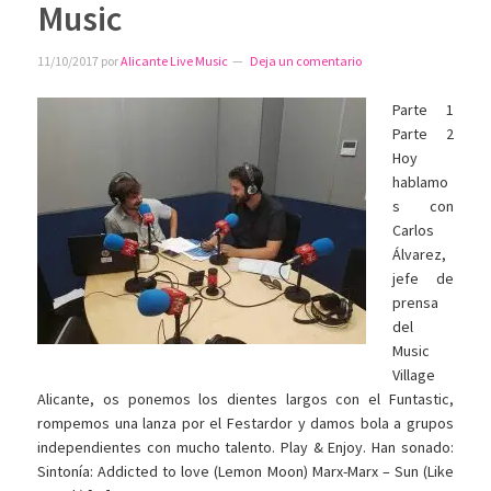
Music
11/10/2017
por
Alicante Live Music
Deja un comentario
Parte 1
Parte 2
Hoy
hablamo
s con
Carlos
Álvarez,
jefe de
prensa
del
Music
Village
Alicante, os ponemos los dientes largos con el Funtastic,
rompemos una lanza por el Festardor y damos bola a grupos
independientes con mucho talento. Play & Enjoy. Han sonado:
Sintonía: Addicted to love (Lemon Moon) Marx-Marx – Sun (Like