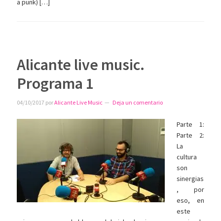
a punk) […]
Alicante live music.
Programa 1
04/10/2017
por
Alicante Live Music
Deja un comentario
Parte 1:
Parte 2:
La
cultura
son
sinergias
, por
eso, en
este