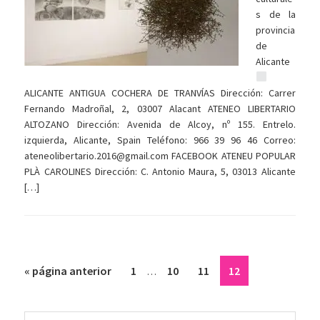
s de la
provincia
de
Alicante
ALICANTE ANTIGUA COCHERA DE TRANVÍAS Dirección: Carrer
Fernando Madroñal, 2, 03007 Alacant ATENEO LIBERTARIO
ALTOZANO Dirección: Avenida de Alcoy, nº 155. Entrelo.
izquierda, Alicante, Spain Teléfono: 966 39 96 46 Correo:
ateneolibertario.2016@gmail.com FACEBOOK ATENEU POPULAR
PLÀ CAROLINES Dirección: C. Antonio Maura, 5, 03013 Alicante
[…]
Páginas
Ir
Página
Página
Página
Página
«
página anterior
1
10
11
12
…
intermedias
a
omitidas
la
Barra