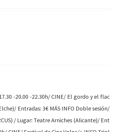
17.30 -20.00 -22.30h/ CINE/ El gordo y el flac
(Elche)/ Entradas: 3€ MÁS INFO Doble sesión/
CUS) / Lugar: Teatre Arniches (Alicante)/ Ent
0h/ CINE/ Festival de Cine Volna/+ INFO Tripl