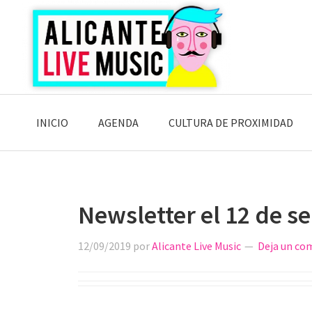
Saltar
Saltar
Saltar
a
al
a
la
contenido
la
navegación
principal
barra
principal
lateral
principal
INICIO
AGENDA
CULTURA DE PROXIMIDAD
Newsletter el 12 de s
12/09/2019
por
Alicante Live Music
Deja un co