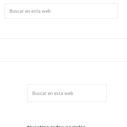
Buscar
en
esta
web
Barra
lateral
Buscar
en
principal
esta
web