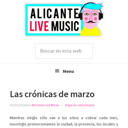
Saltar
Saltar
Saltar
a
al
a
la
contenido
la
navegación
principal
barra
principal
lateral
principal
Buscar
en
esta
web
Menu
Las crónicas de marzo
03/04/2018
por
Alicante Live Music
Deja un comentario
Mientras otr@s sólo van a los sitios a cobrar cada mes,
nosotr@s promocionamos la ciudad, la provincia, los locales y